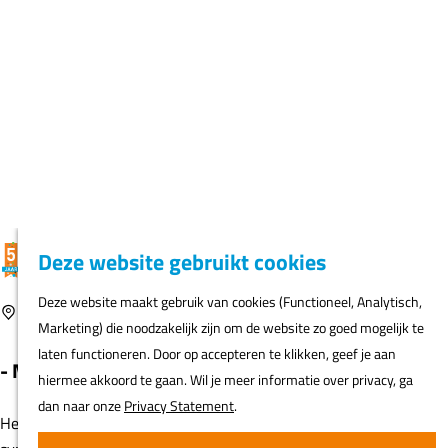
K
F
Z
G
Deze website gebruikt cookies
MENU
a
a
o
e
G
Deze website maakt gebruik van cookies (Functioneel, Analytisch,
a
v
e
a
Marketing) die noodzakelijk zijn om de website zo goed mogelijk te
r
o
k
N
n
laten functioneren. Door op accepteren te klikken, geef je aan
t
r
e
ur
a
hiermee akkoord te gaan. Wil je meer informatie over privacy, ga
i
n
h
a
dan naar onze
Privacy Statement
.
e
er
r
t
d
Alles accepteren
e
Fi
e
n
Het Vliegtuig
o
h
s
Alleen noodzakelijk
o
Voeg toe als favor
Haarlemmermeer
Voeg toe als favoriet
m
A
e
Voorkeuren aanpassen
- Modern - Geavanceerd - Vrij -
t
p
o
a
Het vliegtuig dat oude verdedigingswerken overbodig maakt, een
s
g