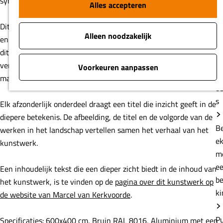
symbool van technologische vooruitgang.
e
B
Dit werk maakt deel uit van het kunstproject 'Moed! Mijn Soldaat'
e
en bestaat uit 25 onderdelen die onderdeel zijn in een route. Met
m
dit werk wil de kunstenaar Marcel van Kerkvoorde het verborgen
e
verdedigingswerk van de Stelling van Amsterdam beter zichtbaar
b
maken en verbinden met de rauwe actualiteit.
ki
Elk afzonderlijk onderdeel draagt een titel die inzicht geeft in de
P
diepere betekenis. De afbeelding, de titel en de volgorde van de
la
werken in het landschap vertellen samen het verhaal van het
kunstwerk.
K
li
Een inhoudelijk tekst die een dieper zicht biedt in de inhoud van
b
het kunstwerk, is te vinden op de
pagina over dit kunstwerk op
In de bu
de website van Marcel van Kerkvoorde
.
van
Specificaties: 600x400 cm, Bruin RAL 8016, Aluminium met een