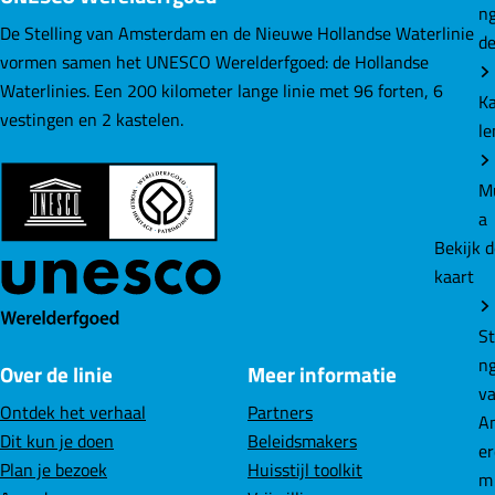
kaart
e
e
e
De Stelling van Amsterdam en de Nieuwe Hollandse Waterlinie
p
p
p
vormen samen het UNESCO Werelderfgoed: de Hollandse
St
a
a
a
Waterlinies. Een 200 kilometer lange linie met 96 forten, 6
n
g
g
g
vestingen en 2 kastelen.
v
i
i
i
A
n
n
n
e
a
a
a
m
o
o
o
p
p
p
F
L
W
N
a
i
h
w
c
n
a
Ho
Over de linie
Meer informatie
e
k
t
n
b
e
s
W
Ontdek het verhaal
Partners
o
d
A
rl
Dit kun je doen
Beleidsmakers
o
I
p
Plan je bezoek
Huisstijl toolkit
k
n
p