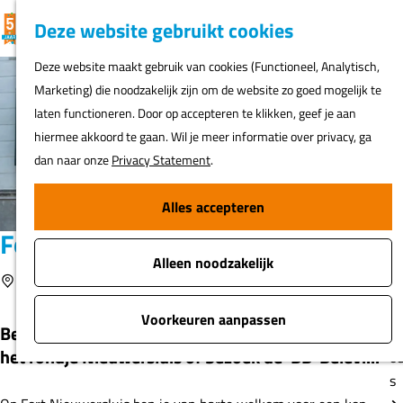
K
F
Z
G
Deze website gebruikt cookies
MENU
a
a
o
e
G
Deze website maakt gebruik van cookies (Functioneel, Analytisch,
a
v
e
a
Marketing) die noodzakelijk zijn om de website zo goed mogelijk te
r
o
k
N
n
laten functioneren. Door op accepteren te klikken, geef je aan
t
r
e
ur
a
hiermee akkoord te gaan. Wil je meer informatie over privacy, ga
i
n
h
a
dan naar onze
Privacy Statement
.
e
er
r
t
d
Alles accepteren
e
Fi
e
n
Fort Nieuwersluis
o
h
s
Alleen noodzakelijk
o
Voeg toe als favoriet
Nieuwersluis
Voeg toe als favoriet
m
A
e
Voorkeuren aanpassen
Bezoek Home Concepts voor koffie of lunch. Wandel
t
p
het rondje Nieuwersluis of bezoek de 'BB-Belevi...
o
a
s
g