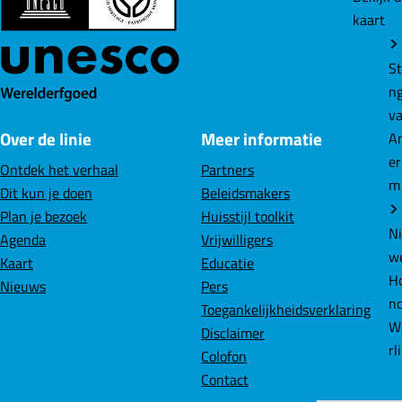
kaart
o
o
o
p
p
p
F
L
W
St
a
i
h
n
c
n
a
v
Over de linie
Meer informatie
e
k
t
A
b
e
s
e
Ontdek het verhaal
Partners
o
d
A
m
Dit kun je doen
Beleidsmakers
o
I
p
Plan je bezoek
Huisstijl toolkit
k
n
p
N
Agenda
Vrijwilligers
w
Kaart
Educatie
Ho
Nieuws
Pers
n
Toegankelijkheidsverklaring
W
Disclaimer
rl
Colofon
Contact