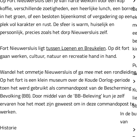
Op Fort Nieuwersluis ben je van harte welkom voor een kop
e
koffie, verschillende zoetigheden, een heerlijke lunch, een borrel
B
in het groen, of een besloten bijeenkomst of vergadering op een
e
plek vol karakter en rust. De sfeer is warm, huiselijk en
m
persoonlijk, precies zoals het dorp Nieuwersluis zelf.
e
b
Fort Nieuwersluis ligt
tussen Loenen en Breukelen
. Op dit fort
ki
gaan werken, cultuur, natuur en recreatie hand in hand.
P
Wandel het ommetje Nieuwersluis of ga mee met een rondleiding.
la
Op het fort is een klein museum over de Koude Oorlog-periode
toen het werd gebruikt als commandopost van de Bescherming
K
Bevolking (BB). Door middel van de ‘BB-Beleving’ kun je zelf
li
ervaren hoe het moet zijn geweest om in deze commandopost te
b
werken.
In de bu
van
Historie