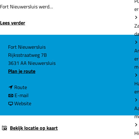
P
Fort Nieuwersluis werd…
e
Lees verder
Z
d
C
Fort Nieuwersluis
A
Rijksstraatweg 7B
o
e
3631 AA Nieuwersluis
n
m
n
Plan je route
t
a
a
H
n
a
Route
c
e
a
n
r
E-mail
t
a
a
v
F
Website
Aa
r
a
a
o
m
F
r
n
r
o
F
F
t
Bekijk locatie op kaart
Hi
r
o
o
N