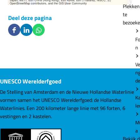
Japan, METI, Esri China (Hong Kong), Esri Korea, Esri (Thailand), NGCC, (c)
OpenStreetMap contributors, and the GIS User Community
Plekke
te
Deel deze pagina
bezoek
D
D
D
Fo
e
e
e
n
e
e
e
l
l
l
Ve
d
d
d
n
e
e
e
UNESCO Werelderfgoed
d
z
z
z
e
e
e
De Stelling van Amsterdam en de Nieuwe Hollandse Waterlinie
K
p
p
p
vormen samen het UNESCO Werelderfgoed: de Hollandse
le
a
a
a
Waterlinies. Een 200 kilometer lange linie met 96 forten, 6
g
g
g
vestingen en 2 kastelen.
M
i
i
i
a
n
n
n
Bekijk 
a
a
a