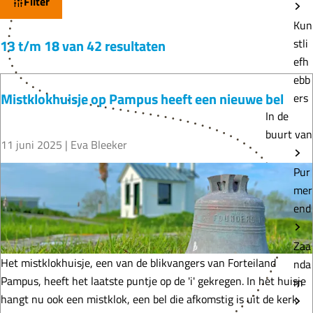
Filter
a
Kun
t
13 t/m 18 van 42 resultaten
stli
z
efh
o
ebb
e
Mistklokhuisje op Pampus heeft een nieuwe bel
ers
k
In de
j
buurt van
11 juni 2025
|
Eva Bleeker
e
?
M
Pur
i
mer
s
end
t
k
Zaa
l
Het mistklokhuisje, een van de blikvangers van Forteiland
nda
o
Pampus, heeft het laatste puntje op de 'i' gekregen. In het huisje
m
k
hangt nu ook een mistklok, een bel die afkomstig is uit de kerk