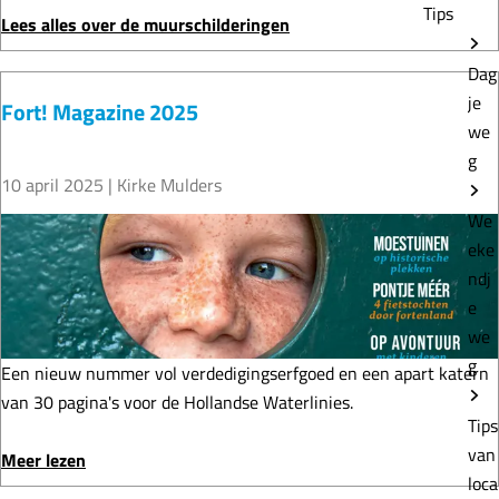
Tips
p
r
Lees alles over de muurschilderingen
a
i
Dag
r
n
je
Fort! Magazine 2025
a
g
we
d
e
g
i
n
10 april 2025
|
Kirke Mulders
j
u
We
z
i
F
eke
e
t
o
ndj
n
W
r
e
O
t
we
I
!
g
I
M
Een nieuw nummer vol verdedigingserfgoed en een apart katern
o
a
van 30 pagina's voor de Hollandse Waterlinies.
Tips
p
g
van
F
a
o
Meer lezen
loca
o
z
v