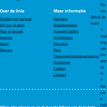
i
g
Mu
n
r
Over de linie
Meer informatie
sea
o
v
i
i
g
i
i
i
i
g
a
Bekijk de
E
p
Ontdek het verhaal
Partners
kaart
r
o
n
n
i
n
n
n
n
u
h
Dit kun je doen
Beleidsmakers
r
i
Plan je bezoek
Huisstijl toolkit
Stel
i
l
a
a
n
a
a
a
a
o
c
Agenda
Vrijwilligers
ling
p
:
Kaart
Educatie
van
g
g
a
e
D
Nieuws
Pers
Am
e
Toegankelijkheidsverklaring
ster
e
e
f
Disclaimer
da
e
Colofon
m
p
n
n
Contact
d
a
d
Nie
i
uw
n
g
e
e
g
Holl
E