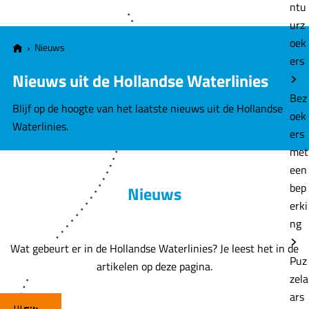
e
ntu
urz
oek
Nieuws
ers
Nieuws uit de Hollandse Waterlinies
Bez
Blijf op de hoogte van het laatste nieuws uit de Hollandse
oek
Waterlinies.
ers
met
een
bep
Nieuws
erki
ng
Wat gebeurt er in de Hollandse Waterlinies? Je leest het in de
Puz
artikelen op deze pagina.
zela
ars
W