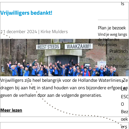
ls
r
i
e
Vrijwilligers bedankt!
t
n
r
E
e
F
v
2
o
Plan je bezoek
11 december 2024
|
Kirke Mulders
e
0
r
Vind je weg langs
de Hollandse
r
2
t
V
Waterlinies
d
5
!
r
Praktisch
i
M
i
e
n
a
j
informati
g
g
w
e
e
a
i
Vrijwilligers zijn heel belangrijk voor de Hollandse Waterlinies. Ze
n
z
l
dragen bij aan het in stand houden van ons bijzondere erfgoed en
UN
g
i
l
geven de verhalen door aan de volgende generaties.
ESC
e
n
i
O
r
e
g
o
Meer lezen
Bez
e
2
e
v
oek
d
0
r
e
ers