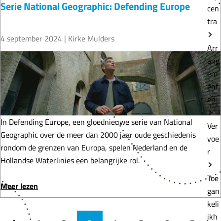
Serie National Geographic: Defending Europe
2
s
r
cen
5
b
V
tra
e
r
4 september 2024
|
Kirke Mulders
d
i
Arr
a
j
S
ang
n
w
e
em
k
i
r
ent
t
l
i
en
!
l
e
i
N
In Defending Europe, een gloednieuwe serie van National
Ver
g
a
Geographic over de meer dan 2000 jaar oude geschiedenis
voe
e
t
rondom de grenzen van Europa, spelen Nederland en de
r
r
i
Hollandse Waterlinies een belangrijke rol.
s
o
Toe
b
n
o
Meer lezen
gan
e
a
v
keli
d
l
e
jkh