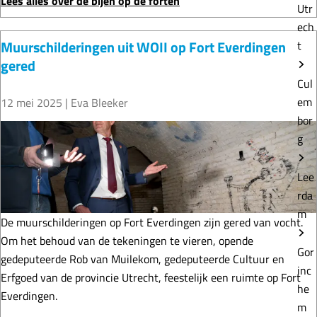
e
Lees alles over de bijen op de forten
Utr
t
f
ech
e
o
Muurschilderingen uit WOII op Fort Everdingen
t
e
r
gered
n
t
Cul
n
e
em
12 mei 2025
|
Eva Bleeker
i
n
bor
e
w
M
g
u
o
u
w
r
u
Lee
e
d
r
rda
b
e
s
m
e
n
c
De muurschilderingen op Fort Everdingen zijn gered van vocht.
l
b
h
Om het behoud van de tekeningen te vieren, opende
Gor
i
i
gedeputeerde Rob van Muilekom, gedeputeerde Cultuur en
inc
j
l
Erfgoed van de provincie Utrecht, feestelijk een ruimte op Fort
he
e
d
Everdingen.
m
n
e