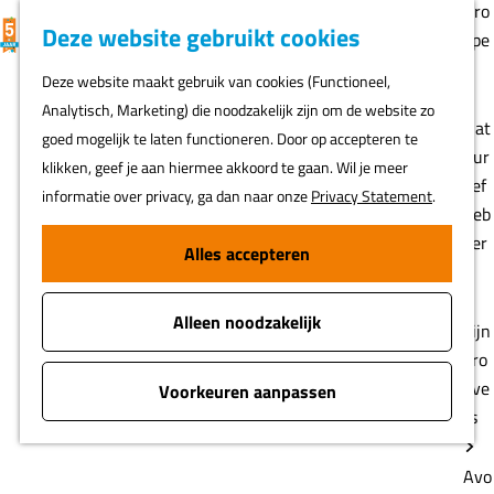
Gro
K
F
Z
Deze website gebruikt cookies
MENU
epe
a
a
o
G
n
Deze website maakt gebruik van cookies (Functioneel,
a
v
e
a
Analytisch, Marketing) die noodzakelijk zijn om de website zo
r
o
k
n
Nat
goed mogelijk te laten functioneren. Door op accepteren te
t
r
e
a
uur
klikken, geef je aan hiermee akkoord te gaan. Wil je meer
i
n
a
lief
informatie over privacy, ga dan naar onze
Privacy Statement
.
e
r
heb
t
d
ber
Alles accepteren
e
e
s
n
h
Alleen noodzakelijk
o
Fijn
m
pro
e
eve
Voorkeuren aanpassen
p
rs
a
g
Avo