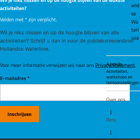
Wil je niks missen en op de hoogte blijven van de leukste
i
p
and
u
activiteiten?
se
r
Velden met
*
zijn verplicht.
n
a
Wa
o
terl
p
Wil je niks missen en op de hoogte blijven van alle
a
g
inie
e
activiteiten? Schrijf u dan in voor de publieksnieuwsbrief
Hollandse Waterlinie.
i
Agenda
Voor meer informatie verwijzen wij naar ons
Privacy Statement
.
n
Activiteiten,
workshops en
E-mailadres
*
tentoonstellingen
a
Over ons
|
Inschrijven
Pers
|