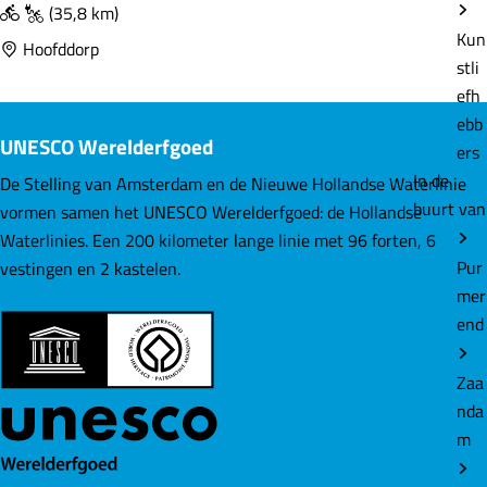
r
(35,8 km)
Kun
l
Hoofddorp
stli
e
efh
m
ebb
m
UNESCO Werelderfgoed
ers
e
In de
r
De Stelling van Amsterdam en de Nieuwe Hollandse Waterlinie
buurt van
m
vormen samen het UNESCO Werelderfgoed: de Hollandse
e
Waterlinies. Een 200 kilometer lange linie met 96 forten, 6
e
Pur
vestingen en 2 kastelen.
r
mer
F
end
o
r
Zaa
t
nda
e
m
n