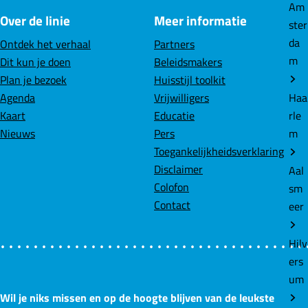
f
Am
Over de linie
Meer informatie
i
ster
e
da
Ontdek het verhaal
Partners
t
m
Dit kun je doen
Beleidsmakers
s
Plan je bezoek
Huisstijl toolkit
r
Haa
Agenda
Vrijwilligers
o
rle
Kaart
Educatie
u
m
Nieuws
Pers
t
Toegankelijkheidsverklaring
e
Disclaimer
Aal
Colofon
sm
Contact
eer
Hilv
ers
um
Wil je niks missen en op de hoogte blijven van de leukste