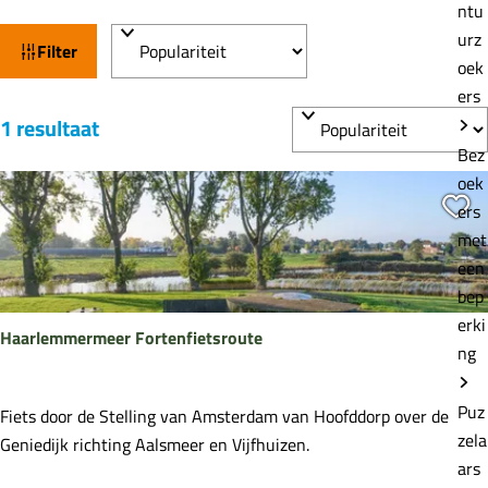
e
ntu
W
S
urz
Filter
a
o
oek
t
r
ers
S
t
z
1 resultaat
o
e
o
Bez
r
e
oek
e
t
r
Vo
ers
k
e
o
met
j
e
p
een
e
r
:
bep
o
erki
Haarlemmermeer Fortenfietsroute
p
ng
:
Puz
H
Fiets door de Stelling van Amsterdam van Hoofddorp over de
zela
a
Geniedijk richting Aalsmeer en Vijfhuizen.
ars
a