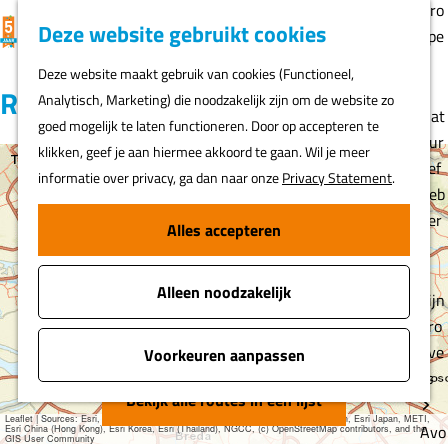
Gro
K
F
Z
Deze website gebruikt cookies
MENU
epe
a
a
o
G
n
Deze website maakt gebruik van cookies (Functioneel,
a
v
e
a
Routes
Analytisch, Marketing) die noodzakelijk zijn om de website zo
r
o
k
n
Nat
goed mogelijk te laten functioneren. Door op accepteren te
t
r
e
a
uur
klikken, geef je aan hiermee akkoord te gaan. Wil je meer
i
n
a
lief
informatie over privacy, ga dan naar onze
Privacy Statement
.
e
+
r
heb
t
d
ber
−
Alles accepteren
e
e
s
n
h
Alleen noodzakelijk
o
Fijn
m
pro
e
eve
Voorkeuren aanpassen
p
rs
a
Bekijk alle routes in een lijst
Leaflet
|
Sources: Esri, HERE, Garmin, USGS, Intermap, INCREMENT P, NRCan, Esri Japan, METI,
g
Avo
Esri China (Hong Kong), Esri Korea, Esri (Thailand), NGCC, (c) OpenStreetMap contributors, and the
GIS User Community