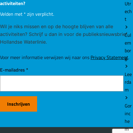
activiteiten?
Utr
ech
Velden met
*
zijn verplicht.
t
Wil je niks missen en op de hoogte blijven van alle
activiteiten? Schrijf u dan in voor de publieksnieuwsbrief
Cul
Hollandse Waterlinie.
em
bor
Voor meer informatie verwijzen wij naar ons
Privacy Statement
.
g
E-mailadres
*
Lee
rda
m
Inschrijven
Gor
inc
he
m