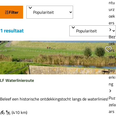
e
ntu
W
S
urz
Filter
a
o
oek
t
r
ers
S
t
z
1 resultaat
o
e
o
Bez
r
e
oek
e
t
r
Vo
ers
k
e
o
met
j
e
p
een
e
r
:
bep
o
erki
LF Waterlinieroute
p
ng
:
Puz
L
Beleef een historische ontdekkingstocht langs de waterlinies!
zela
F
ars
W
(410 km)