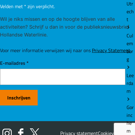
Utr
Velden met
*
zijn verplicht.
ech
t
Wil je niks missen en op de hoogte blijven van alle
activiteiten? Schrijf u dan in voor de publieksnieuwsbrief
Hollandse Waterlinie.
Cul
em
Voor meer informatie verwijzen wij naar ons
Privacy Statement
.
bor
g
E-mailadres
*
Lee
rda
m
Inschrijven
Gor
inc
he
m
Privacy statement
Cookievoorkeuren