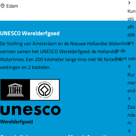
a
Edam
Kun
t
stli
e
efh
r
UNESCO Werelderfgoed
ebb
l
ers
i
De Stelling van Amsterdam en de Nieuwe Hollandse Waterlinie
In de
n
vormen samen het UNESCO Werelderfgoed: de Hollandse
buurt van
i
Waterlinies. Een 200 kilometer lange linie met 96 forten, 6
e
vestingen en 2 kastelen.
r
Pur
o
mer
u
end
t
e
Zaa
nda
m