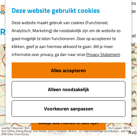
Gro
K
F
Z
Deze website gebruikt cookies
MENU
epe
a
a
o
G
n
Deze website maakt gebruik van cookies (Functioneel,
a
v
e
a
Routes
Analytisch, Marketing) die noodzakelijk zijn om de website zo
r
o
k
n
Nat
goed mogelijk te laten functioneren. Door op accepteren te
t
r
e
a
uur
klikken, geef je aan hiermee akkoord te gaan. Wil je meer
i
n
a
lief
informatie over privacy, ga dan naar onze
Privacy Statement
.
e
+
r
heb
t
d
ber
−
Alles accepteren
e
e
s
n
h
Alleen noodzakelijk
o
Fijn
m
pro
e
eve
Voorkeuren aanpassen
p
rs
a
Bekijk alle routes in een lijst
Leaflet
|
Sources: Esri, HERE, Garmin, USGS, Intermap, INCREMENT P, NRCan, Esri Japan, METI,
g
Avo
Esri China (Hong Kong), Esri Korea, Esri (Thailand), NGCC, (c) OpenStreetMap contributors, and the
GIS User Community