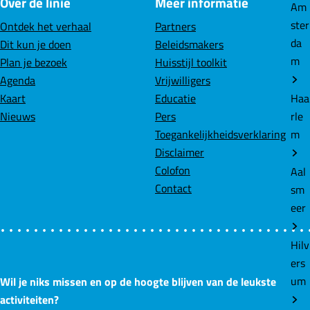
Over de linie
Meer informatie
Am
ster
Ontdek het verhaal
Partners
da
Dit kun je doen
Beleidsmakers
m
Plan je bezoek
Huisstijl toolkit
Agenda
Vrijwilligers
Haa
Kaart
Educatie
rle
Nieuws
Pers
m
Toegankelijkheidsverklaring
Disclaimer
Colofon
Aal
Contact
sm
eer
Hilv
ers
um
Wil je niks missen en op de hoogte blijven van de leukste
activiteiten?