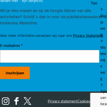
Velden met
*
zijn verplicht.
Tips
Wil je niks missen en op de hoogte blijven van alle
Dag
activiteiten? Schrijf u dan in voor de publieksnieuwsbrief
je
Hollandse Waterlinie.
we
g
Voor meer informatie verwijzen wij naar ons
Privacy Statement
.
E-mailadres
*
We
eke
ndj
e
we
Inschrijven
g
Tips
van
Privacy statement
Cookievoorkeuren
loca
I
F
X