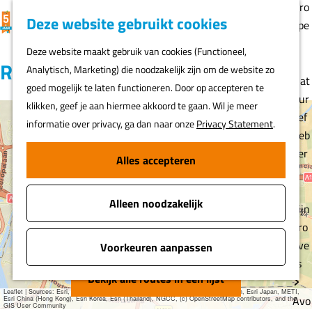
Gro
K
F
Z
Deze website gebruikt cookies
MENU
epe
a
a
o
G
n
Deze website maakt gebruik van cookies (Functioneel,
a
v
e
a
Routes
Analytisch, Marketing) die noodzakelijk zijn om de website zo
r
o
k
n
Nat
goed mogelijk te laten functioneren. Door op accepteren te
t
r
e
a
uur
klikken, geef je aan hiermee akkoord te gaan. Wil je meer
i
n
a
lief
informatie over privacy, ga dan naar onze
Privacy Statement
.
e
+
r
heb
t
d
ber
−
Alles accepteren
e
H
e
s
o
n
h
u
t
Alleen noodzakelijk
o
Fijn
e
m
n
pro
U
h
e
eve
Voorkeuren aanpassen
t
u
p
r
rs
i
e
z
a
Bekijk alle routes in een lijst
c
e
Leaflet
|
Sources: Esri, HERE, Garmin, USGS, Intermap, INCREMENT P, NRCan, Esri Japan, METI,
g
h
Avo
n
Esri China (Hong Kong), Esri Korea, Esri (Thailand), NGCC, (c) OpenStreetMap contributors, and the
GIS User Community
t
,