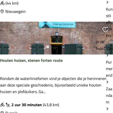
e
(44 km)
Kun
c
Nieuwegein
stli
h
efh
t
ebb
W
Vo
ers
a
In de
t
buurt van
e
r
Houten huizen, stenen forten route
l
Pur
i
mer
n
end
H
Rondom de waterlinieforten vind je objecten die je herinneren
i
o
aan deze speciale geschiedenis, bijvoorbeeld unieke houten
e
Zaa
u
huizen en plofduikers. Ga...
Z
nda
t
u
m
e
2 uur 30 minuten
(43,8 km)
i
n