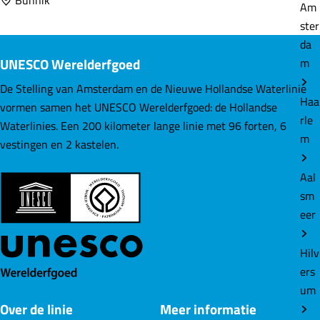
Bunnik
d
Am
h
ster
u
da
i
UNESCO Werelderfgoed
m
z
e
De Stelling van Amsterdam en de Nieuwe Hollandse Waterlinie
Haa
n
vormen samen het UNESCO Werelderfgoed: de Hollandse
rle
,
Waterlinies. Een 200 kilometer lange linie met 96 forten, 6
m
s
vestingen en 2 kastelen.
t
Aal
e
sm
n
eer
e
n
Hilv
f
ers
o
um
r
Over de linie
Meer informatie
t