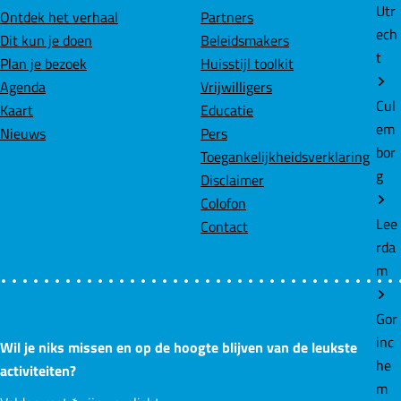
e
Utr
Ontdek het verhaal
Partners
n
ech
Dit kun je doen
Beleidsmakers
r
t
Plan je bezoek
Huisstijl toolkit
o
Agenda
Vrijwilligers
u
Cul
Kaart
Educatie
t
em
Nieuws
Pers
e
bor
Toegankelijkheidsverklaring
g
Disclaimer
Colofon
Lee
Contact
rda
m
Gor
inc
Wil je niks missen en op de hoogte blijven van de leukste
he
activiteiten?
m