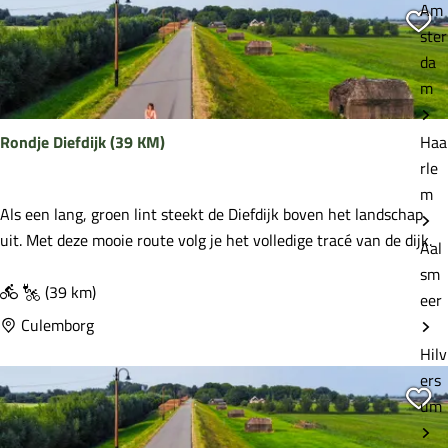
Am
r
Vo
ster
l
da
i
m
n
i
Rondje Diefdijk (39 KM)
Haa
e
rle
p
m
a
R
Als een lang, groen lint steekt de Diefdijk boven het landschap
d
o
uit. Met deze mooie route volg je het volledige tracé van de dijk.
Aal
n
sm
d
(39 km)
eer
j
Culemborg
e
Hilv
D
ers
i
Vo
um
e
f