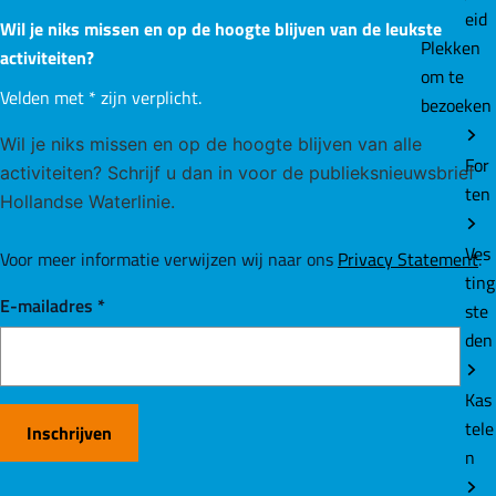
eid
Wil je niks missen en op de hoogte blijven van de leukste
Plekken
activiteiten?
om te
Velden met
*
zijn verplicht.
bezoeken
Wil je niks missen en op de hoogte blijven van alle
For
activiteiten? Schrijf u dan in voor de publieksnieuwsbrief
ten
Hollandse Waterlinie.
Ves
Voor meer informatie verwijzen wij naar ons
Privacy Statement
.
ting
E-mailadres
*
ste
den
Kas
tele
Inschrijven
n