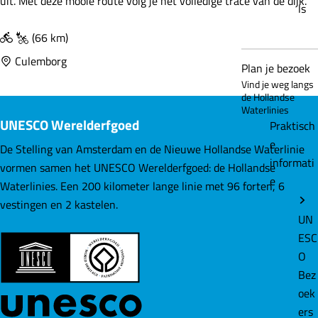
o
uit. Met deze mooie route volg je het volledige tracé van de dijk.
ls
n
d
(66 km)
j
Culemborg
Plan je bezoek
e
Vind je weg langs
D
de Hollandse
i
Waterlinies
UNESCO Werelderfgoed
Praktisch
e
e
f
De Stelling van Amsterdam en de Nieuwe Hollandse Waterlinie
informati
d
vormen samen het UNESCO Werelderfgoed: de Hollandse
e
i
Waterlinies. Een 200 kilometer lange linie met 96 forten, 6
j
vestingen en 2 kastelen.
UN
k
ESC
(
O
6
Bez
6
oek
K
ers
M