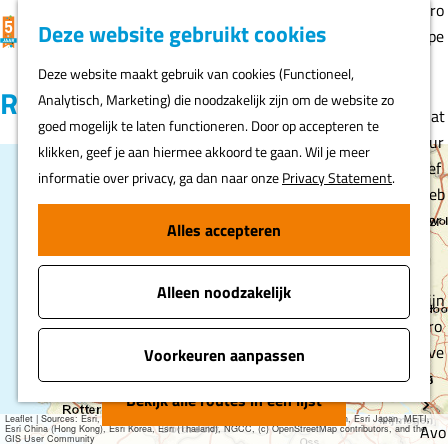
Gro
K
F
Z
Deze website gebruikt cookies
MENU
epe
a
a
o
G
n
Deze website maakt gebruik van cookies (Functioneel,
a
v
e
a
Routes
Analytisch, Marketing) die noodzakelijk zijn om de website zo
r
o
k
n
Nat
goed mogelijk te laten functioneren. Door op accepteren te
t
r
e
a
uur
klikken, geef je aan hiermee akkoord te gaan. Wil je meer
i
n
a
lief
informatie over privacy, ga dan naar onze
Privacy Statement
.
e
+
r
heb
t
d
ber
−
Alles accepteren
e
2
e
s
n
h
Alleen noodzakelijk
o
Fijn
m
pro
e
eve
Voorkeuren aanpassen
p
rs
4
a
Bekijk alle routes in een lijst
Leaflet
|
Sources: Esri, HERE, Garmin, USGS, Intermap, INCREMENT P, NRCan, Esri Japan, METI,
g
Avo
Esri China (Hong Kong), Esri Korea, Esri (Thailand), NGCC, (c) OpenStreetMap contributors, and the
GIS User Community