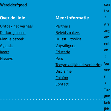
cen
)
tra
Over de linie
Meer informatie
Arr
Ontdek het verhaal
Partners
ang
Dit kun je doen
Beleidsmakers
em
Plan je bezoek
Huisstijl toolkit
ent
Agenda
Vrijwilligers
en
Kaart
Educatie
Nieuws
Pers
Ver
Toegankelijkheidsverklaring
voe
Disclaimer
r
Colofon
Contact
Toe
gan
keli
jkh