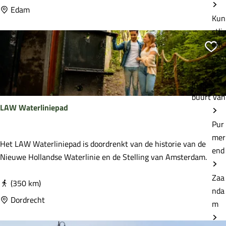
a
Edam
Kun
t
stli
e
efh
r
Vo
ebb
l
ers
i
In de
n
buurt van
i
LAW Waterliniepad
e
r
Pur
o
mer
L
Het LAW Waterliniepad is doordrenkt van de historie van de
u
end
A
Nieuwe Hollandse Waterlinie en de Stelling van Amsterdam.
t
W
e
Zaa
W
(350 km)
nda
a
Dordrecht
m
t
e