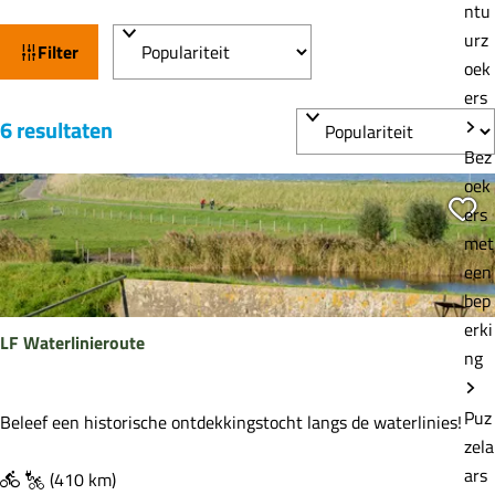
e
ntu
W
S
urz
Filter
a
o
oek
t
r
ers
S
t
z
6 resultaten
o
e
o
Bez
r
e
oek
e
t
r
Vo
ers
k
e
o
met
j
e
p
een
e
r
:
bep
o
erki
LF Waterlinieroute
p
ng
:
Puz
L
Beleef een historische ontdekkingstocht langs de waterlinies!
zela
F
ars
W
(410 km)