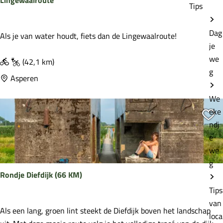
Lingewaalroute
u
Tips
t
e
Dag
L
Als je van water houdt, fiets dan de Lingewaalroute!
je
i
we
n
(42,1 km)
g
g
Asperen
e
We
w
eke
a
Vo
ndj
a
e
l
we
r
g
o
Rondje Diefdijk (66 KM)
u
Tips
t
van
e
R
Als een lang, groen lint steekt de Diefdijk boven het landschap
loca