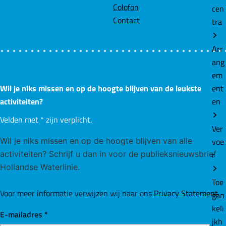
Colofon
cen
Contact
tra
Arr
ang
em
ent
Wil je niks missen en op de hoogte blijven van de leukste
en
activiteiten?
Velden met
*
zijn verplicht.
Ver
voe
Wil je niks missen en op de hoogte blijven van alle
r
activiteiten? Schrijf u dan in voor de publieksnieuwsbrief
Hollandse Waterlinie.
Toe
Voor meer informatie verwijzen wij naar ons
Privacy Statement
.
gan
keli
E-mailadres
*
jkh