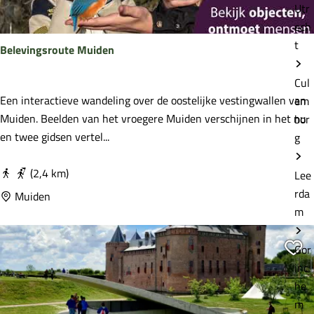
Utr
h
ech
t
t
Belevingsroute Muiden
H
o
Cul
l
B
Een interactieve wandeling over de oostelijke vestingwallen van
em
l
e
Muiden. Beelden van het vroegere Muiden verschijnen in het nu
bor
a
l
en twee gidsen vertel...
g
n
e
d
v
(2,4 km)
Lee
s
i
rda
Muiden
e
n
m
W
g
a
s
Vo
Gor
t
r
inc
e
o
he
r
u
m
l