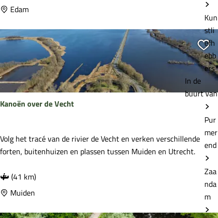
a
Edam
Kun
t
stli
e
efh
r
Vo
ebb
l
ers
i
In de
n
buurt van
i
Kanoën over de Vecht
e
r
Pur
o
mer
K
Volg het tracé van de rivier de Vecht en verken verschillende
u
end
a
forten, buitenhuizen en plassen tussen Muiden en Utrecht.
t
n
e
Zaa
o
(41 km)
nda
ë
Muiden
m
n
o