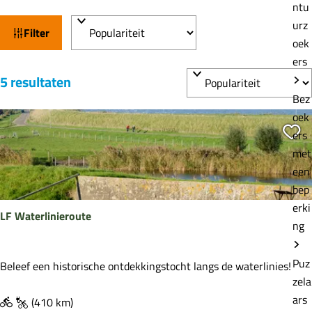
e
ntu
W
S
urz
Filter
a
o
oek
t
r
ers
S
t
z
5 resultaten
o
e
o
Bez
r
e
oek
e
t
r
Vo
ers
k
e
o
met
j
e
p
een
e
r
:
bep
o
erki
LF Waterlinieroute
p
ng
:
Puz
L
Beleef een historische ontdekkingstocht langs de waterlinies!
zela
F
ars
W
(410 km)