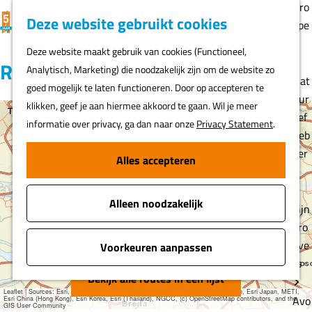
Gro
K
F
Z
Deze website gebruikt cookies
MENU
epe
a
a
o
G
n
Deze website maakt gebruik van cookies (Functioneel,
a
v
e
a
Routes
Analytisch, Marketing) die noodzakelijk zijn om de website zo
r
o
k
n
Nat
goed mogelijk te laten functioneren. Door op accepteren te
t
r
e
a
uur
klikken, geef je aan hiermee akkoord te gaan. Wil je meer
i
n
a
lief
informatie over privacy, ga dan naar onze
Privacy Statement
.
e
+
r
heb
t
d
ber
−
Alles accepteren
e
e
s
n
h
Alleen noodzakelijk
o
Fijn
m
pro
e
eve
Voorkeuren aanpassen
p
rs
a
Bekijk alle routes in een lijst
Leaflet
|
Sources: Esri, HERE, Garmin, USGS, Intermap, INCREMENT P, NRCan, Esri Japan, METI,
g
Avo
Esri China (Hong Kong), Esri Korea, Esri (Thailand), NGCC, (c) OpenStreetMap contributors, and the
GIS User Community