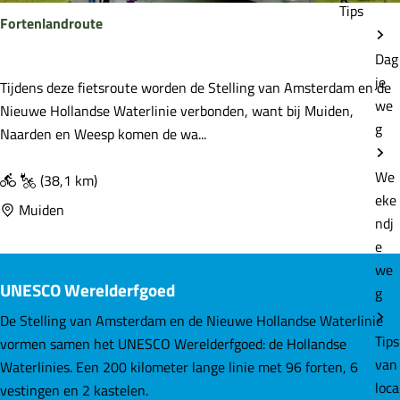
t
Tips
i
Fortenlandroute
e
n
M
Dag
i
u
je
e
F
Tijdens deze fietsroute worden de Stelling van Amsterdam en de
i
we
s
o
Nieuwe Hollandse Waterlinie verbonden, want bij Muiden,
d
g
r
Naarden en Weesp komen de wa...
e
t
n
We
e
(38,1 km)
eke
n
Muiden
ndj
l
e
a
we
n
UNESCO Werelderfgoed
g
d
r
De Stelling van Amsterdam en de Nieuwe Hollandse Waterlinie
Tips
o
vormen samen het UNESCO Werelderfgoed: de Hollandse
van
u
Waterlinies. Een 200 kilometer lange linie met 96 forten, 6
loca
t
vestingen en 2 kastelen.