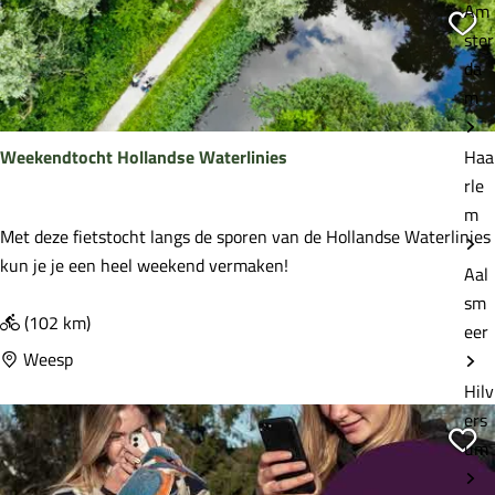
Am
v
Vo
ster
e
da
r
m
d
e
Weekendtocht Hollandse Waterlinies
Haa
V
rle
e
m
c
W
Met deze fietstocht langs de sporen van de Hollandse Waterlinies
h
e
kun je je een heel weekend vermaken!
Aal
t
e
sm
k
(102 km)
eer
e
Weesp
n
Hilv
d
ers
t
Vo
um
o
c