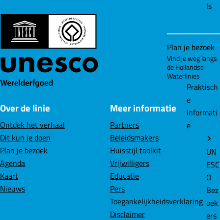
ls
e
Plan je bezoek
Vind je weg langs
de Hollandse
Waterlinies
Praktisch
e
Over de linie
Meer informatie
informati
Ontdek het verhaal
Partners
e
Dit kun je doen
Beleidsmakers
Plan je bezoek
Huisstijl toolkit
UN
Agenda
Vrijwilligers
ESC
Kaart
Educatie
O
Nieuws
Pers
Bez
Toegankelijkheidsverklaring
oek
Disclaimer
ers