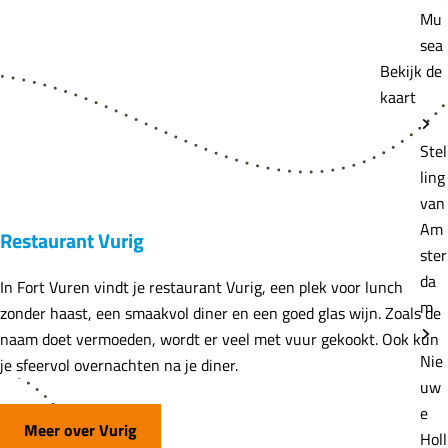
Mu
sea
Bekijk de
kaart
Stel
ling
van
Am
Restaurant Vurig
ster
da
In Fort Vuren vindt je restaurant Vurig, een plek voor lunch
m
zonder haast, een smaakvol diner en een goed glas wijn. Zoals de
naam doet vermoeden, wordt er veel met vuur gekookt. Ook kun
Nie
je sfeervol overnachten na je diner.
uw
e
Meer over Vurig
Holl