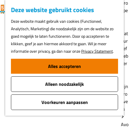
Gro
K
F
Z
Deze website gebruikt cookies
MENU
epe
a
a
o
G
n
Deze website maakt gebruik van cookies (Functioneel,
a
v
e
a
Analytisch, Marketing) die noodzakelijk zijn om de website zo
r
o
k
n
Nat
goed mogelijk te laten functioneren. Door op accepteren te
t
r
e
a
uur
klikken, geef je aan hiermee akkoord te gaan. Wil je meer
i
n
a
lief
informatie over privacy, ga dan naar onze
Privacy Statement
.
e
r
heb
t
d
ber
Alles accepteren
e
e
s
n
h
Alleen noodzakelijk
o
Fijn
m
pro
e
eve
Voorkeuren aanpassen
p
rs
a
g
Avo