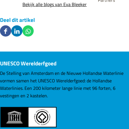
Partners
Bekijk alle blogs van Eva Bleeker
Deel dit artikel
D
D
D
e
e
e
e
e
e
l
l
l
UNESCO Werelderfgoed
d
d
d
e
e
e
De Stelling van Amsterdam en de Nieuwe Hollandse Waterlinie
z
z
z
vormen samen het UNESCO Werelderfgoed: de Hollandse
e
e
e
Waterlinies. Een 200 kilometer lange linie met 96 forten, 6
p
p
p
vestingen en 2 kastelen.
a
a
a
g
g
g
i
i
i
n
n
n