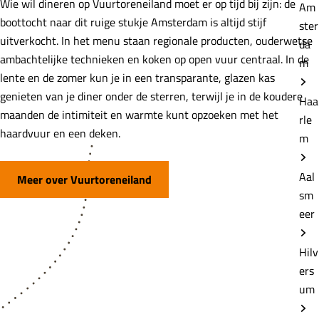
Wie wil dineren op Vuurtoreneiland moet er op tijd bij zijn: de
Am
boottocht naar dit ruige stukje Amsterdam is altijd stijf
ster
uitverkocht. In het menu staan regionale producten, ouderwetse
da
ambachtelijke technieken en koken op open vuur centraal. In de
m
lente en de zomer kun je in een transparante, glazen kas
genieten van je diner onder de sterren, terwijl je in de koudere
Haa
maanden de intimiteit en warmte kunt opzoeken met het
rle
haardvuur en een deken.
m
Aal
Meer over Vuurtoreneiland
sm
eer
Hilv
ers
um