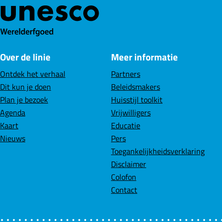
a
a
a
o
o
o
p
p
p
F
L
W
Over de linie
Meer informatie
a
i
h
c
n
a
Ontdek het verhaal
Partners
e
k
t
Dit kun je doen
Beleidsmakers
b
e
s
Plan je bezoek
Huisstijl toolkit
o
d
A
Agenda
Vrijwilligers
o
I
p
Kaart
Educatie
k
n
p
Nieuws
Pers
Toegankelijkheidsverklaring
Disclaimer
Colofon
Contact