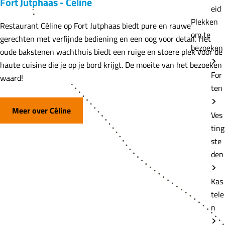
Fort Jutphaas - Céline
eid
Plekken
Restaurant Céline op Fort Jutphaas biedt pure en rauwe
om te
gerechten met verfijnde bediening en een oog voor detail. Het
bezoeken
oude bakstenen wachthuis biedt een ruige en stoere plek voor de
haute cuisine die je op je bord krijgt. De moeite van het bezoeken
For
waard!
ten
Meer over Céline
Ves
ting
ste
den
Kas
tele
n