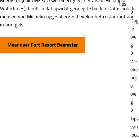
Beemster (ook UNESCO werelderfgoed, net als de Hollandse
Tips
Waterlinies), heeft in dat opzicht genoeg te bieden. Dat is ook de
mensen van Michelin opgevallen: zij bevelen het restaurant aan
Dag
in hun gids.
je
we
Meer over Fort Resort Beemster
g
We
eke
ndj
e
we
g
Tips
van
loca