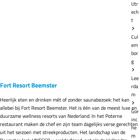
Utr
ech
t
Cul
em
bor
g
Lee
Fort Resort Beemster
rda
m
Heerlijk eten en drinken mét of zonder saunabezoek: het kan
allebei bij Fort Resort Beemster. Het is één van de meest luxe en
Gor
duurzame wellness resorts van Nederland. In het Poterne
inc
restaurant maken de chef en zijn team dagelijks verse gerechten
he
uit het seizoen met streekproducten. Het landschap van de
m