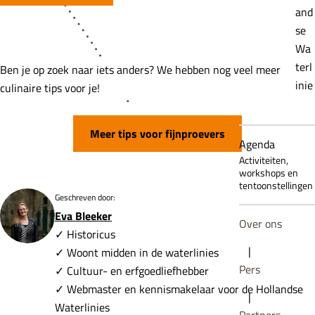
and
se
Wa
terl
Ben je op zoek naar iets anders? We hebben nog veel meer
inie
culinaire tips voor je!
Meer tips voor fijnproevers
Agenda
Activiteiten,
workshops en
tentoonstellingen
Geschreven door:
Eva Bleeker
Over ons
✓ Historicus
|
✓ Woont midden in de waterlinies
Pers
✓ Cultuur- en erfgoedliefhebber
✓ Webmaster en kennismakelaar voor de Hollandse
|
Waterlinies