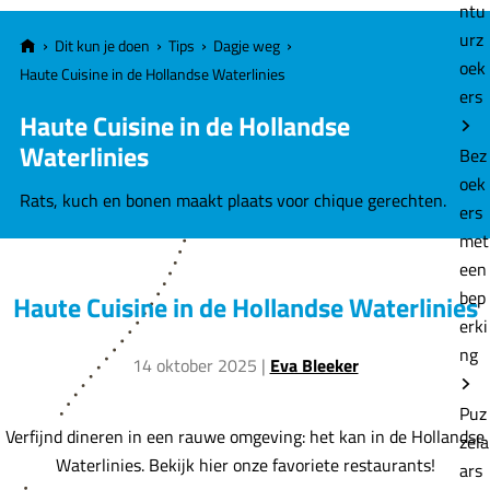
e
ntu
urz
Dit kun je doen
Tips
Dagje weg
oek
Haute Cuisine in de Hollandse Waterlinies
ers
Haute Cuisine in de Hollandse
Waterlinies
Bez
oek
Rats, kuch en bonen maakt plaats voor chique gerechten.
ers
met
een
bep
Haute Cuisine in de Hollandse Waterlinies
erki
ng
14 oktober 2025
|
Eva Bleeker
Puz
Verfijnd dineren in een rauwe omgeving: het kan in de Hollandse
zela
Waterlinies. Bekijk hier onze favoriete restaurants!
ars