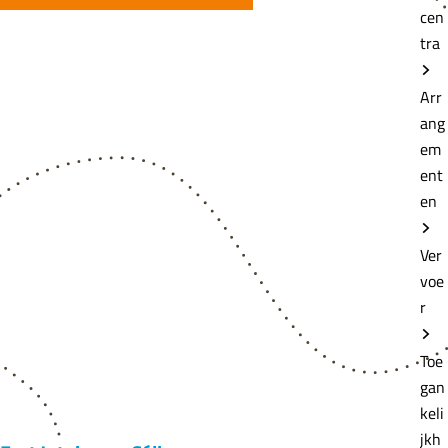
cen
tra
Arr
ang
em
ent
en
Ver
voe
r
Toe
gan
keli
jkh