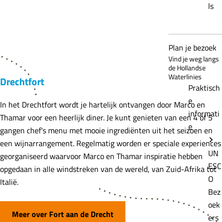
ls
Plan je bezoek
Vind je weg langs
de Hollandse
Waterlinies
Drechtfort
Praktisch
e
In het Drechtfort wordt je hartelijk ontvangen door Marco en
informati
Thamar voor een heerlijk diner. Je kunt genieten van een 4 of 5
e
gangen chef's menu met mooie ingrediënten uit het seizoen en
een wijnarrangement. Regelmatig worden er speciale experiences
UN
georganiseerd waarvoor Marco en Thamar inspiratie hebben
ESC
opgedaan in alle windstreken van de wereld, van Zuid-Afrika tot
O
Italië.
Bez
oek
Meer over Fort aan de Drecht
ers