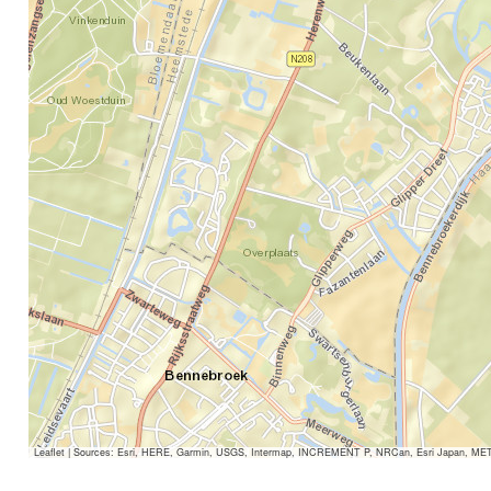
Leaflet
|
Sources: Esri, HERE, Garmin, USGS, Intermap, INCREMENT P, NRCan, Esri Japan, METI, E