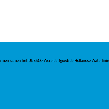
rmen samen het UNESCO Werelderfgoed: de Hollandse Waterlinies. 