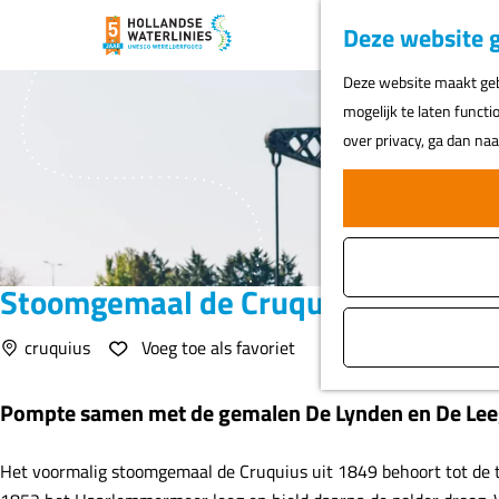
Deze website g
G
Deze website maakt gebr
a
mogelijk te laten functi
n
over privacy, ga dan na
a
a
r
d
e
Stoomgemaal de Cruquius
h
o
Voeg toe als favoriet
cruquius
Voeg toe als favoriet
m
e
Pompte samen met de gemalen De Lynden en De Le
p
a
Het voormalig stoomgemaal de Cruquius uit 1849 behoort tot d
g