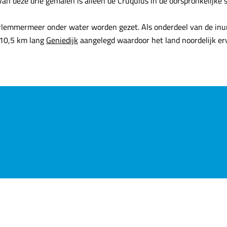
an deze drie gemalen is alleen de Cruquius in de oorspronkelijke
Haarlemmermeer onder water worden gezet. Als onderdeel van de in
 10,5 km lang
Geniedijk
aangelegd waardoor het land noordelijk e