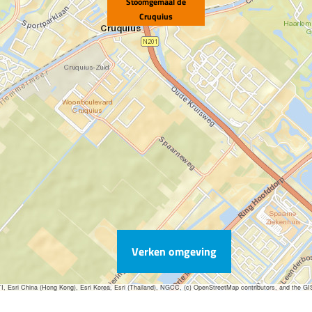
Stoomgemaal de
Cruquius
Verken omgeving
sri China (Hong Kong), Esri Korea, Esri (Thailand), NGCC, (c) OpenStreetMap contributors, and the G