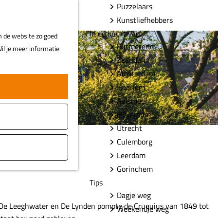
Puzzelaars
F
Z
MENU
Kunstliefhebbers
a
o
In de buurt van
m de website zo goed
v
e
Purmerend
il je meer informatie
o
k
Zaandam
r
e
Amsterdam
i
n
Haarlem
e
t
Aalsmeer
e
Hilversum
n
Utrecht
Culemborg
Leerdam
Gorinchem
Tips
Dagje weg
De Leeghwater en De Lynden pompte de Cruquius van 1849 tot
Weekendje weg