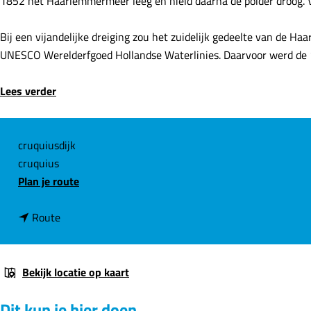
1852 het Haarlemmermeer leeg en hield daarna de polder droog. V
e
Bij een vijandelijke dreiging zou het zuidelijk gedeelte van de 
UNESCO Werelderfgoed Hollandse Waterlinies. Daarvoor werd de
Lees verder
C
cruquiusdijk
cruquius
o
n
Plan je route
n
a
t
n
a
Route
a
a
r
c
a
S
t
r
t
Bekijk locatie op kaart
S
o
Dit kun je hier doen
t
o