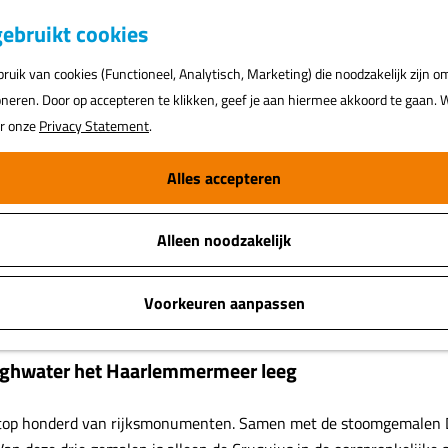
K
ebruikt cookies
a
uik van cookies (Functioneel, Analytisch, Marketing) die noodzakelijk zijn o
a
oneren. Door op accepteren te klikken, geef je aan hiermee akkoord te gaan. W
r
ar onze
Privacy Statement
.
t
Alles accepteren
Alleen noodzakelijk
Voorkeuren aanpassen
eghwater het Haarlemmermeer leeg
e top honderd van rijksmonumenten. Samen met de stoomgemalen 