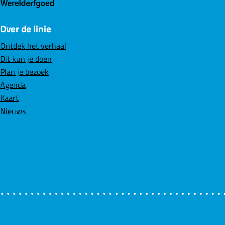
p
p
p
F
L
W
Over de linie
a
i
h
c
n
a
Ontdek het verhaal
e
k
t
Dit kun je doen
b
e
s
Plan je bezoek
o
d
A
Agenda
o
I
p
Kaart
k
n
p
Nieuws