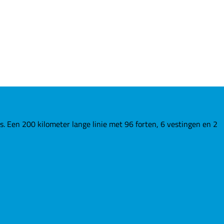
Een 200 kilometer lange linie met 96 forten, 6 vestingen en 2