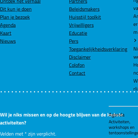
Ontdek het verhaal
Partners
o
d
A
Agenda
Dit kun je doen
Beleidsmakers
o
I
p
Activiteiten,
Plan je bezoek
Huisstijl toolkit
workshops en
k
n
p
Agenda
Vrijwilligers
tentoonstelling
Kaart
Educatie
Nieuws
Pers
Over ons
Toegankelijkheidsverklaring
|
Disclaimer
Pers
Colofon
Contact
|
Partners
Wil je niks missen en op de hoogte blijven van de leukste
activiteiten?
Velden met
*
zijn verplicht.