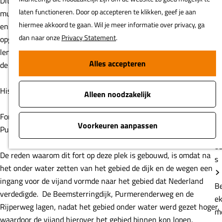
Dit fort in de Beemster deed tientallen jaren dienst als
e
munitieopslag. Daarna kocht een wijnhandel uit de regio het fort
B
en is het in privé-eigendom. Sinds 1982 wordt hier nu wijn
e
opgeslagen en verkocht aan restaurants en groothandels. Forten
m
lenen zich namelijk uitstekend voor de opslag van wijn vanwege
e
de dikke muren en constante temperatuur.
b
ki
Historie
P
Fort Benoorden Purmerend is gebouwd om de Beemsterringdijk,
la
Purmerenderweg en Rijperweg in de Beemster te verdedigen.
K
De reden waarom dit fort op deze plek is gebouwd, is omdat na
li
het onder water zetten van het gebied de dijk en de wegen een
b
ingang voor de vijand vormde naar het gebied dat Nederland
In de bu
verdedigde. De Beemsterringdijk, Purmerenderweg en de
van
Rijperweg lagen, nadat het gebied onder water werd gezet hoger,
waardoor de vijand hierover het gebied binnen kon lopen.