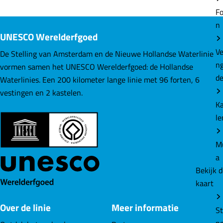
kaart
d
d
d
e
e
e
UNESCO Werelderfgoed
St
z
z
z
n
e
e
e
De Stelling van Amsterdam en de Nieuwe Hollandse Waterlinie
v
p
p
p
vormen samen het UNESCO Werelderfgoed: de Hollandse
A
a
a
a
Waterlinies. Een 200 kilometer lange linie met 96 forten, 6
e
g
g
g
vestingen en 2 kastelen.
m
i
i
i
n
n
n
a
a
a
N
o
o
o
w
p
p
p
Ho
F
L
W
n
a
i
h
W
c
n
a
rl
Over de linie
Meer informatie
e
k
t
b
e
s