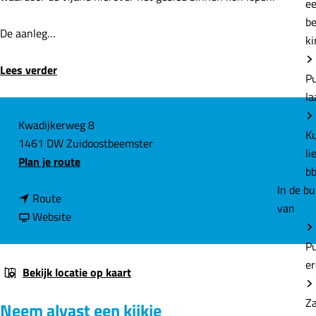
P
e
De aanleg…
Z
Lees verder
d
A
C
Kwadijkerweg 8
e
1461 DW Zuidoostbeemster
o
m
n
Plan je route
n
a
t
H
n
a
Route
a
e
a
v
r
Website
c
a
a
F
t
Aa
r
n
o
m
F
F
r
Bekijk locatie op kaart
o
o
t
Hi
Neem alvast een kijkje
r
r
B