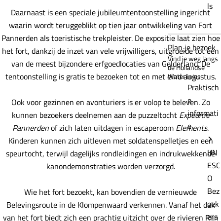
ls
Daarnaast is een speciale jubileumtentoonstelling ingericht
waarin wordt teruggeblikt op tien jaar ontwikkeling van Fort
Pannerden als toeristische trekpleister. De expositie laat zien hoe
Plan je bezoek
het fort, dankzij de inzet van vele vrijwilligers, uitgroeide tot een
Vind je weg langs
van de meest bijzondere erfgoedlocaties van Gelderland. De
de Hollandse
tentoonstelling is gratis te bezoeken tot en met eind augustus.
Waterlinies
Praktisch
e
Ook voor gezinnen en avonturiers is er volop te beleven. Zo
informati
kunnen bezoekers deelnemen aan de puzzeltocht
Expeditie
e
Pannerden
of zich laten uitdagen in escaperoom
Elements
.
Kinderen kunnen zich uitleven met soldatenspelletjes en een
UN
speurtocht, terwijl dagelijks rondleidingen en indrukwekkende
ESC
kanondemonstraties worden verzorgd.
O
Bez
Wie het fort bezoekt, kan bovendien de vernieuwde
oek
Belevingsroute in de Klompenwaard verkennen. Vanaf het dak
ers
van het fort biedt zich een prachtig uitzicht over de rivieren Rijn