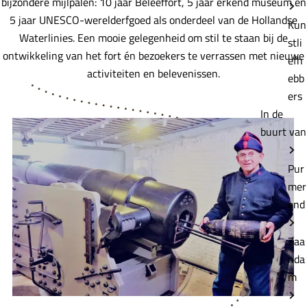
bijzondere mijlpalen: 10 jaar Beleeffort, 5 jaar erkend museum en
5 jaar UNESCO-werelderfgoed als onderdeel van de Hollandse
Kun
Waterlinies. Een mooie gelegenheid om stil te staan bij de
stli
ontwikkeling van het fort én bezoekers te verrassen met nieuwe
efh
activiteiten en belevenissen.
ebb
ers
In de
buurt van
Pur
mer
end
Zaa
nda
m