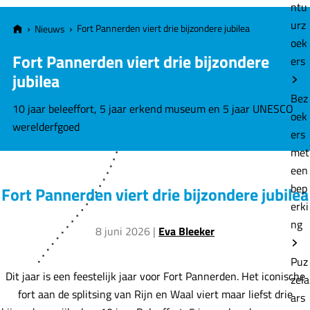
e
ntu
urz
Fort Pannerden viert drie bijzondere jubilea
Nieuws
oek
Fort Pannerden viert drie bijzondere
ers
jubilea
Bez
10 jaar beleeffort, 5 jaar erkend museum en 5 jaar UNESCO
oek
werelderfgoed
ers
met
een
bep
Fort Pannerden viert drie bijzondere jubilea
erki
ng
8 juni 2026
|
Eva Bleeker
Puz
Dit jaar is een feestelijk jaar voor Fort Pannerden. Het iconische
zela
fort aan de splitsing van Rijn en Waal viert maar liefst drie
ars