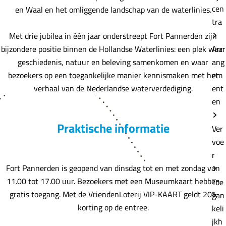
cen
en Waal en het omliggende landschap van de waterlinies.
tra
Met drie jubilea in één jaar onderstreept Fort Pannerden zijn
bijzondere positie binnen de Hollandse Waterlinies: een plek waar
Arr
geschiedenis, natuur en beleving samenkomen en waar
ang
bezoekers op een toegankelijke manier kennismaken met het
em
verhaal van de Nederlandse waterverdediging.
ent
en
Praktische informatie
Ver
voe
r
Fort Pannerden is geopend van dinsdag tot en met zondag van
11.00 tot 17.00 uur. Bezoekers met een Museumkaart hebben
Toe
gratis toegang. Met de VriendenLoterij VIP-KAART geldt 20%
gan
korting op de entree.
keli
jkh