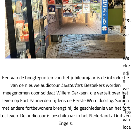
Tips
Dag
je
we
g
We
eke
ndj
Een van de hoogtepunten van het jubileumjaar is de introductie
e
van de nieuwe audiotour
Luisterfort
. Bezoekers worden
we
meegenomen door soldaat Willem Derksen, die vertelt over het
g
leven op Fort Pannerden tijdens de Eerste Wereldoorlog. Samen
met andere fortbewoners brengt hij de geschiedenis van het fort
Tips
tot leven. De audiotour is beschikbaar in het Nederlands, Duits en
van
Engels.
loca