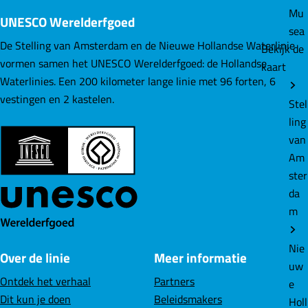
l
l
l
Mu
UNESCO Werelderfgoed
d
d
d
sea
e
e
e
De Stelling van Amsterdam en de Nieuwe Hollandse Waterlinie
Bekijk de
z
z
z
vormen samen het UNESCO Werelderfgoed: de Hollandse
kaart
e
e
e
Waterlinies. Een 200 kilometer lange linie met 96 forten, 6
p
p
p
vestingen en 2 kastelen.
Stel
a
a
a
ling
g
g
g
van
i
i
i
Am
n
n
n
ster
a
a
a
da
o
o
o
m
p
p
p
F
L
W
Nie
Over de linie
Meer informatie
a
i
h
uw
c
n
a
Ontdek het verhaal
Partners
e
e
k
t
Dit kun je doen
Beleidsmakers
Holl