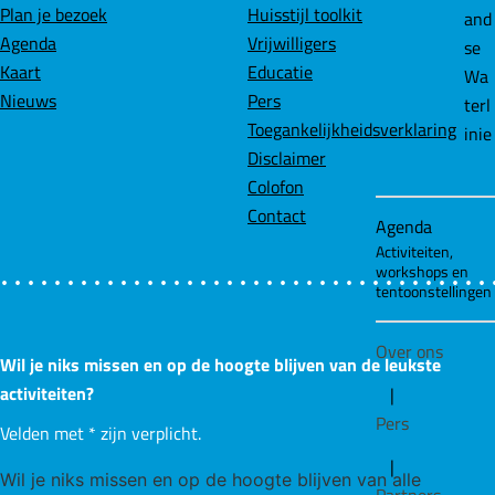
b
e
s
Plan je bezoek
Huisstijl toolkit
and
o
d
A
Agenda
Vrijwilligers
se
o
I
p
Kaart
Educatie
Wa
k
n
p
Nieuws
Pers
terl
Toegankelijkheidsverklaring
inie
Disclaimer
Colofon
Contact
Agenda
Activiteiten,
workshops en
tentoonstellingen
Over ons
Wil je niks missen en op de hoogte blijven van de leukste
activiteiten?
|
Pers
Velden met
*
zijn verplicht.
|
Wil je niks missen en op de hoogte blijven van alle