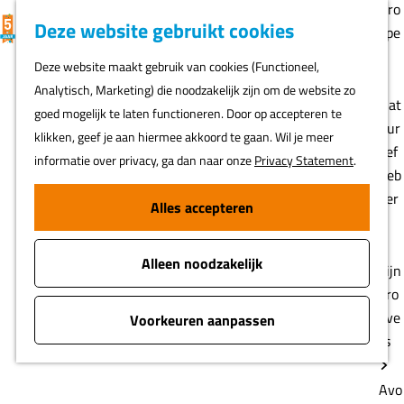
Gro
K
F
Z
Deze website gebruikt cookies
MENU
epe
a
a
o
G
n
Deze website maakt gebruik van cookies (Functioneel,
a
v
e
a
Analytisch, Marketing) die noodzakelijk zijn om de website zo
r
o
k
n
Nat
goed mogelijk te laten functioneren. Door op accepteren te
t
r
e
a
uur
klikken, geef je aan hiermee akkoord te gaan. Wil je meer
i
n
a
lief
informatie over privacy, ga dan naar onze
Privacy Statement
.
e
r
heb
t
d
ber
Alles accepteren
e
e
s
n
h
Alleen noodzakelijk
o
Fijn
m
pro
e
eve
Voorkeuren aanpassen
p
rs
a
g
Avo