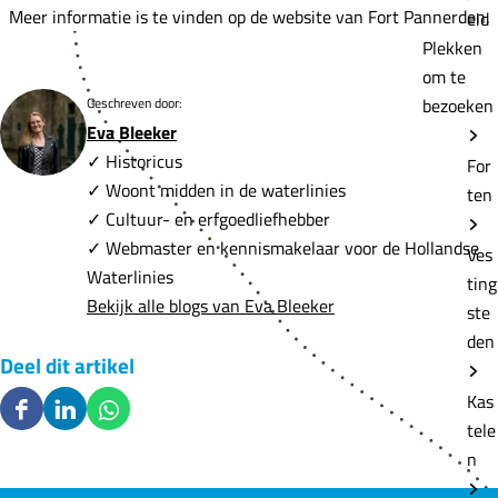
Meer informatie is te vinden op de website van Fort Pannerden.
eid
Plekken
om te
Geschreven door:
bezoeken
Eva Bleeker
✓ Historicus
For
✓ Woont midden in de waterlinies
ten
✓ Cultuur- en erfgoedliefhebber
✓ Webmaster en kennismakelaar voor de Hollandse
Ves
Waterlinies
ting
Bekijk alle blogs van Eva Bleeker
ste
den
Deel dit artikel
Kas
D
D
D
tele
e
e
e
n
e
e
e