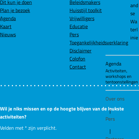
Dit kun je doen
Beleidsmakers
and
b
e
s
Plan je bezoek
Huisstijl toolkit
se
o
d
A
Agenda
Vrijwilligers
Wa
o
I
p
Kaart
Educatie
terl
k
n
p
Nieuws
Pers
inie
Toegankelijkheidsverklaring
Disclaimer
Colofon
Agenda
Contact
Activiteiten,
workshops en
tentoonstellingen
Over ons
Wil je niks missen en op de hoogte blijven van de leukste
|
activiteiten?
Pers
Velden met
*
zijn verplicht.
|