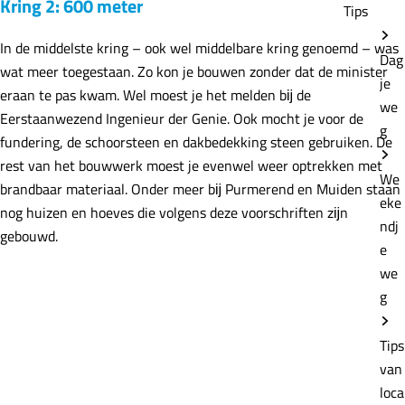
Kring 2: 600 meter
Tips
In de middelste kring – ook wel middelbare kring genoemd – was
Dag
wat meer toegestaan. Zo kon je bouwen zonder dat de minister
je
eraan te pas kwam. Wel moest je het melden bĳ de
we
Eerstaanwezend Ingenieur der Genie. Ook mocht je voor de
g
fundering, de schoorsteen en dakbedekking steen gebruiken. De
rest van het bouwwerk moest je evenwel weer optrekken met
We
brandbaar materiaal. Onder meer bĳ Purmerend en Muiden staan
eke
nog huizen en hoeves die volgens deze voorschriften zĳn
ndj
gebouwd.
e
we
g
Tips
van
loca