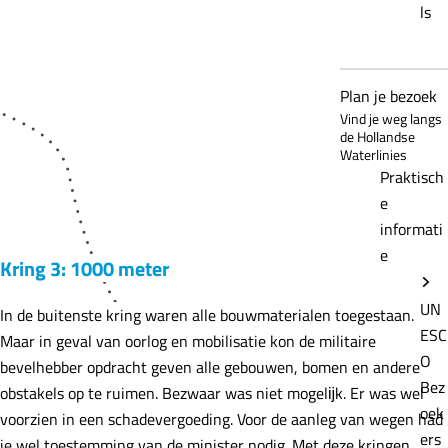
ls
Plan je bezoek
Vind je weg langs
de Hollandse
Waterlinies
Praktisch
e
informati
e
Kring 3: 1000 meter
UN
In de buitenste kring waren alle bouwmaterialen toegestaan.
ESC
Maar in geval van oorlog en mobilisatie kon de militaire
O
bevelhebber opdracht geven alle gebouwen, bomen en andere
Bez
obstakels op te ruimen. Bezwaar was niet mogelĳk. Er was wel
oek
voorzien in een schadevergoeding. Voor de aanleg van wegen had
ers
je wel toestemming van de minister nodig. Met deze kringen