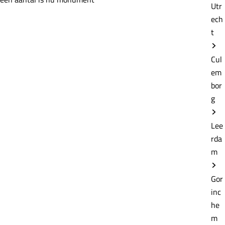
Utr
ech
t
Cul
em
bor
g
Lee
rda
m
Gor
inc
he
m