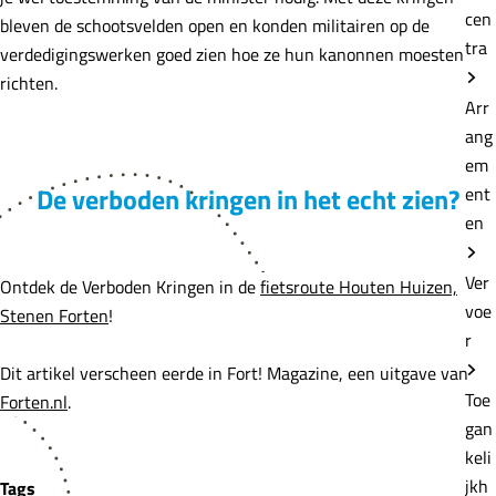
cen
bleven de schootsvelden open en konden militairen op de
tra
verdedigingswerken goed zien hoe ze hun kanonnen moesten
richten.
Arr
ang
em
De verboden kringen in het echt zien?
ent
en
Ver
Ontdek de Verboden Kringen in de
fietsroute Houten Huizen,
voe
Stenen Forten
!
r
Dit artikel verscheen eerde in Fort! Magazine, een uitgave van
Toe
Forten.nl
.
gan
keli
jkh
Tags