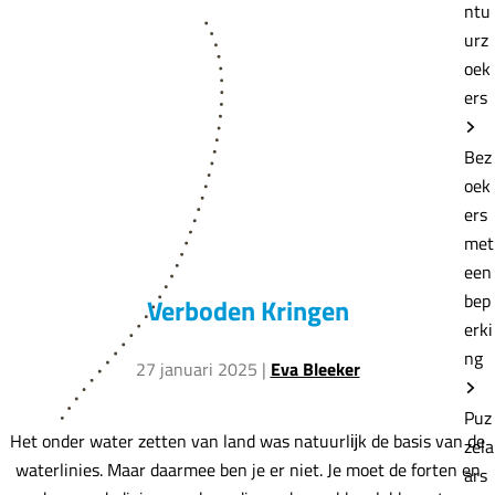
e
ntu
urz
oek
ers
Bez
oek
ers
met
een
bep
Verboden Kringen
erki
ng
27 januari 2025
|
Eva Bleeker
Puz
Het onder water zetten van land was natuurlĳk de basis van de
zela
waterlinies. Maar daarmee ben je er niet. Je moet de forten en
ars