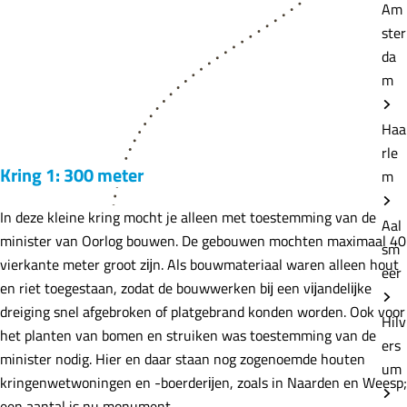
Am
ster
da
m
Haa
rle
Kring 1: 300 meter
m
In deze kleine kring mocht je alleen met toestemming van de
Aal
minister van Oorlog bouwen. De gebouwen mochten maximaal 40
sm
vierkante meter groot zĳn. Als bouwmateriaal waren alleen hout
eer
en riet toegestaan, zodat de bouwwerken bĳ een vĳandelĳke
dreiging snel afgebroken of platgebrand konden worden. Ook voor
Hilv
het planten van bomen en struiken was toestemming van de
ers
minister nodig. Hier en daar staan nog zogenoemde houten
um
kringenwetwoningen en -boerderĳen, zoals in Naarden en Weesp;
een aantal is nu monument