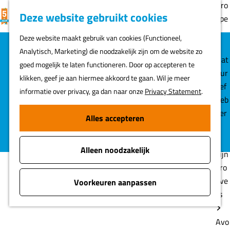
Gro
K
F
Z
Deze website gebruikt cookies
MENU
epe
a
a
o
G
n
Deze website maakt gebruik van cookies (Functioneel,
a
v
e
a
Ontdek het verhaal
Geschiedenis
Verhalen
Analytisch, Marketing) die noodzakelijk zijn om de website zo
r
o
k
n
Nat
Verboden Kringen
goed mogelijk te laten functioneren. Door op accepteren te
t
r
e
a
uur
klikken, geef je aan hiermee akkoord te gaan. Wil je meer
i
n
Verboden Kringen
a
lief
informatie over privacy, ga dan naar onze
Privacy Statement
.
e
r
heb
t
In een open landschap kun je een vijand veel beter
d
ber
Alles accepteren
e
tegenhouden dan in een landschap met huizen, boerderijen
e
s
n
en bomen. Daarom werden er 'verboden kringen' ingesteld.
h
Alleen noodzakelijk
o
Fijn
m
pro
e
eve
Voorkeuren aanpassen
p
rs
a
g
Avo