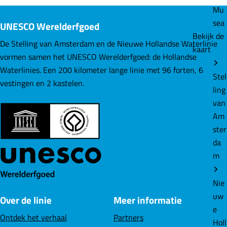
e
e
e
Mu
l
l
l
sea
UNESCO Werelderfgoed
d
d
d
Bekijk de
e
e
e
De Stelling van Amsterdam en de Nieuwe Hollandse Waterlinie
kaart
z
z
z
vormen samen het UNESCO Werelderfgoed: de Hollandse
e
e
e
Waterlinies. Een 200 kilometer lange linie met 96 forten, 6
Stel
p
p
p
vestingen en 2 kastelen.
ling
a
a
a
van
g
g
g
Am
i
i
i
ster
n
n
n
da
a
a
a
m
o
o
o
p
p
p
Nie
F
L
W
uw
Over de linie
Meer informatie
a
i
h
e
c
n
a
Ontdek het verhaal
Partners
Holl
e
k
t