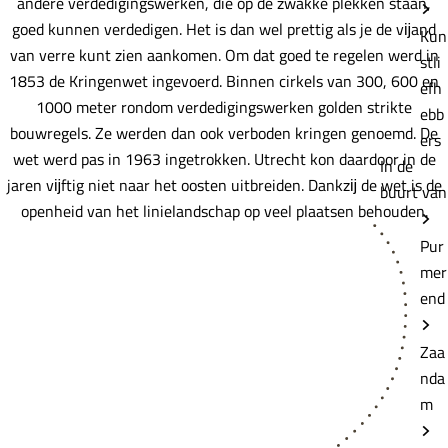
andere verdedigingswerken, die op de zwakke plekken staan,
goed kunnen verdedigen. Het is dan wel prettig als je de vĳand
Kun
van verre kunt zien aankomen. Om dat goed te regelen werd in
stli
1853 de Kringenwet ingevoerd. Binnen cirkels van 300, 600 en
efh
1000 meter rondom verdedigingswerken golden strikte
ebb
bouwregels. Ze werden dan ook verboden kringen genoemd. De
ers
wet werd pas in 1963 ingetrokken. Utrecht kon daardoor in de
In de
jaren vĳftig niet naar het oosten uitbreiden. Dankzĳ de wet is de
buurt van
openheid van het linielandschap op veel plaatsen behouden.
Pur
mer
end
Zaa
nda
m