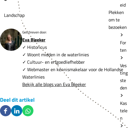
eid
Plekken
Landschap
om te
bezoeken
Geschreven door:
Eva Bleeker
For
✓ Historicus
ten
✓ Woont midden in de waterlinies
✓ Cultuur- en erfgoedliefhebber
Ves
✓ Webmaster en kennismakelaar voor de Hollandse
ting
Waterlinies
ste
Bekijk alle blogs van Eva Bleeker
den
Deel dit artikel
Kas
tele
D
D
D
n
e
e
e