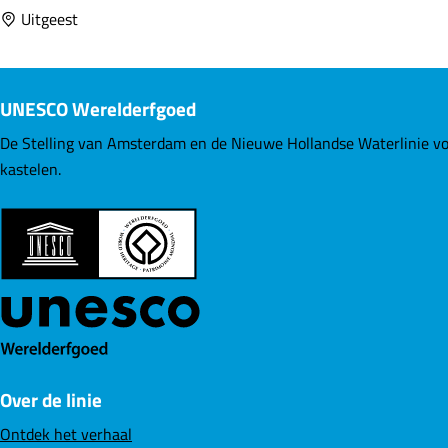
t
Uitgeest
s
e
n
UNESCO Werelderfgoed
l
a
De Stelling van Amsterdam en de Nieuwe Hollandse Waterlinie vo
n
kastelen.
g
s
f
o
r
t
e
n
Over de linie
e
n
Ontdek het verhaal