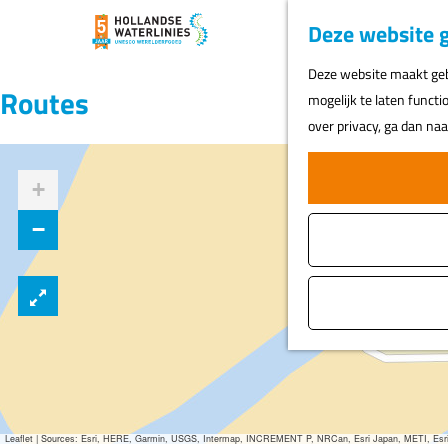
Deze website g
G
Deze website maakt gebr
a
Routes
mogelijk te laten functi
n
over privacy, ga dan na
a
a
+
r
d
−
e
h
o
m
e
p
a
g
Leaflet
|
Sources: Esri, HERE, Garmin, USGS, Intermap, INCREMENT P, NRCan, Esri Japan, METI, Esri Ch