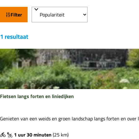
e
W
S
Filter
a
o
t
r
S
t
z
1 resultaat
o
e
o
r
e
e
t
r
k
e
o
j
e
p
e
r
:
o
Fietsen langs forten en liniedijken
p
:
F
Genieten van een weids en groen landschap langs forten en over l
i
e
1 uur 30 minuten
(25 km)