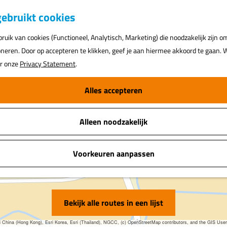
K
ebruikt cookies
a
uik van cookies (Functioneel, Analytisch, Marketing) die noodzakelijk zijn o
a
oneren. Door op accepteren te klikken, geef je aan hiermee akkoord te gaan. W
r
ar onze
Privacy Statement
.
t
Alles accepteren
Alleen noodzakelijk
F
Voorkeuren aanpassen
i
e
t
s
e
n
Bekijk alle routes in een lijst
l
a
ina (Hong Kong), Esri Korea, Esri (Thailand), NGCC, (c) OpenStreetMap contributors, and the GIS Us
n