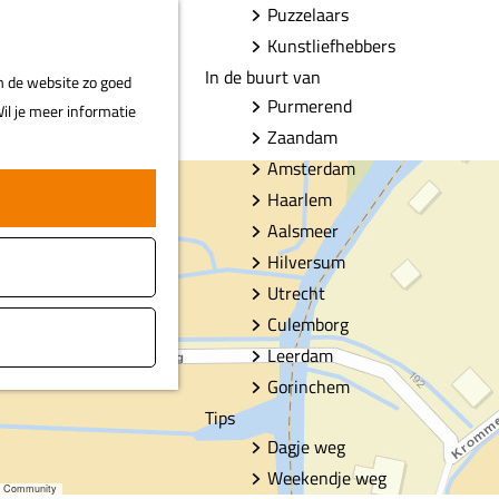
Puzzelaars
F
Z
MENU
Kunstliefhebbers
a
o
In de buurt van
m de website zo goed
v
e
Purmerend
il je meer informatie
o
k
Zaandam
r
e
Amsterdam
i
n
Haarlem
e
t
Aalsmeer
e
Hilversum
n
Utrecht
Culemborg
Leerdam
Gorinchem
Tips
Dagje weg
Weekendje weg
er Community