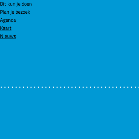
l
Dit kun je doen
i
Plan je bezoek
n
Agenda
i
Kaart
e
Nieuws
d
i
j
k
e
n