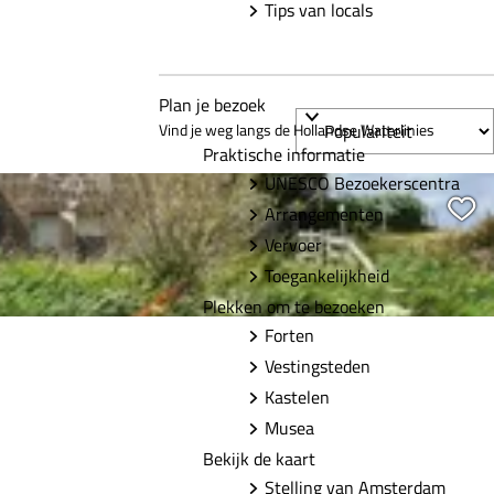
Tips van locals
Plan je bezoek
Vind je weg langs de Hollandse Waterlinies
Praktische informatie
UNESCO Bezoekerscentra
Vo
Arrangementen
Vervoer
Toegankelijkheid
Plekken om te bezoeken
Forten
Vestingsteden
Kastelen
Musea
Bekijk de kaart
Stelling van Amsterdam