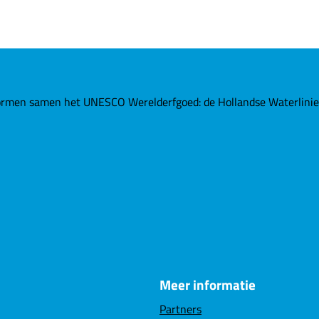
rmen samen het UNESCO Werelderfgoed: de Hollandse Waterlinies. 
Meer informatie
Partners