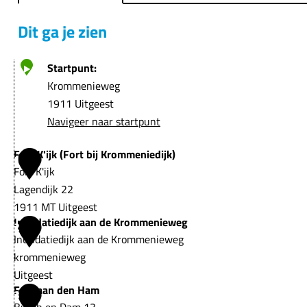
e
Dit ga je zien
Startpunt:
Krommenieweg
1911 Uitgeest
Navigeer naar startpunt
Fort K'ijk (Fort bij Krommeniedijk)
1
Fort K'ijk
Lagendijk 22
1911 MT Uitgeest
Inundatiedijk aan de Krommenieweg
F
2
Inundatiedijk aan de Krommenieweg
o
krommenieweg
r
Uitgeest
t
Fort aan den Ham
I
3
K