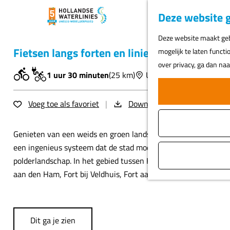
Deze website g
G
Deze website maakt gebr
a
Fietsen langs forten en liniedijken
mogelijk te laten functi
n
over privacy, ga dan na
a
1 uur 30 minuten
(25 km)
Uitgeest
a
r
Voeg toe als favoriet
Voeg toe als favoriet
Download GPX
d
e
Genieten van een weids en groen landschap langs forten en ov
h
een ingenieus systeem dat de stad moest beschermen tegen v
o
polderlandschap. In het gebied tussen Krommenie en Assendelft i
m
aan den Ham, Fort bij Veldhuis, Fort aan de Sint Aagtendijk e
e
p
a
g
Dit ga je zien