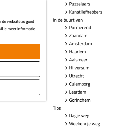
Puzzelaars
F
Z
MENU
Kunstliefhebbers
a
o
In de buurt van
m de website zo goed
v
e
Purmerend
il je meer informatie
o
k
Zaandam
r
e
Amsterdam
i
n
Haarlem
e
t
Aalsmeer
e
Hilversum
n
nie bevatte
Utrecht
nde
Culemborg
jk, Fort
Leerdam
Gorinchem
Tips
Dagje weg
Weekendje weg