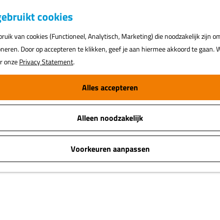
K
ebruikt cookies
a
uik van cookies (Functioneel, Analytisch, Marketing) die noodzakelijk zijn o
a
oneren. Door op accepteren te klikken, geef je aan hiermee akkoord te gaan. W
r
ar onze
Privacy Statement
.
t
Alles accepteren
Alleen noodzakelijk
er liniedijken van de Stelling van Amsterdam. Deze verdedigingsli
ijandige aanvallen en was gebaseerd op de kracht van het bestaa
Voorkeuren aanpassen
s dit heel goed te zien. Fiets langs prachtige forten zoals Fort K'i
n Fort Zuidwijkermeer.