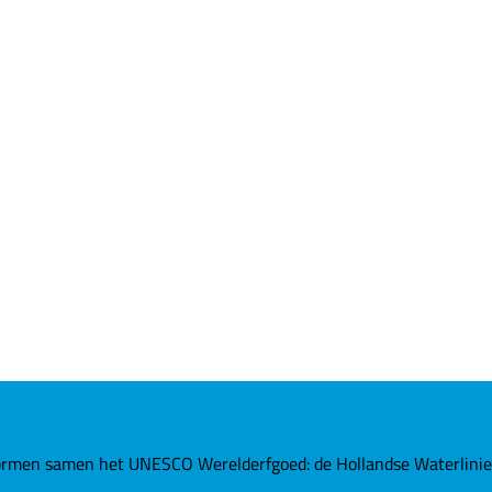
rmen samen het UNESCO Werelderfgoed: de Hollandse Waterlinies. 