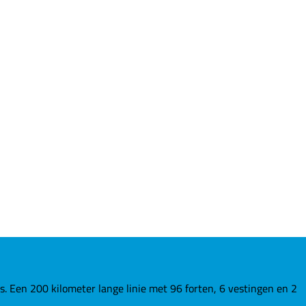
Een 200 kilometer lange linie met 96 forten, 6 vestingen en 2