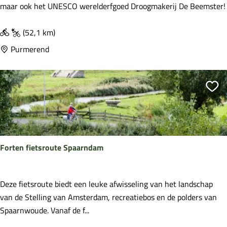
e
maar ook het UNESCO werelderfgoed Droogmakerij De Beemster!
e
e
n
m
(52,1 km)
f
s
Purmerend
o
t
r
e
t
r
Vo
e
F
n
o
r
r
o
t
u
Forten fietsroute Spaarndam
e
t
n
e
f
F
Deze fietsroute biedt een leuke afwisseling van het landschap
i
o
van de Stelling van Amsterdam, recreatiebos en de polders van
e
r
Spaarnwoude. Vanaf de f...
t
t