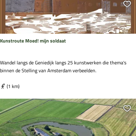
o
Vo
u
t
e
W
Kunstroute Moed! mijn soldaat
e
r
k
K
Wandel langs de Geniedijk langs 25 kunstwerken die thema's
a
u
binnen de Stelling van Amsterdam verbeelden.
a
n
n
s
(1 km)
d
t
e
r
G
Vo
o
r
u
o
t
e
e