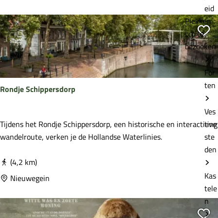
d
eid
t
Plekken
o
Vo
om te
c
bezoeken
h
t
For
U
ten
Rondje Schippersdorp
t
r
Ves
e
R
Tijdens het Rondje Schippersdorp, een historische en interactieve
ting
c
o
wandelroute, verken je de Hollandse Waterlinies.
ste
h
n
den
t
d
(4,2 km)
s
j
Kas
Nieuwegein
W
e
tele
e
S
n
r
c
Vo