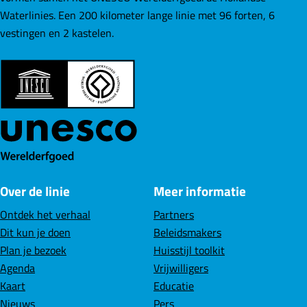
F
d
a
a
a
a
Waterlinies. Een 200 kilometer lange linie met 96 forten, 6
o
vestingen en 2 kastelen.
r
i
a
a
a
a
t
e
g
r
r
r
r
n
(
e
p
p
p
d
2
9
p
a
a
a
e
K
Over de linie
Meer informatie
M
a
g
g
g
v
)
Ontdek het verhaal
Partners
g
i
i
i
o
Dit kun je doen
Beleidsmakers
Plan je bezoek
Huisstijl toolkit
i
n
n
n
l
Agenda
Vrijwilligers
Kaart
Educatie
n
a
a
a
g
Nieuws
Pers