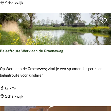
e
Schalkwijk
n
L
i
Vo
n
i
e
p
Beleefroute Werk aan de Groeneweg
a
d
B
Op Werk aan de Groeneweg vind je een spannende speur- en
e
beleefroute voor kinderen.
l
e
(2 km)
e
Schalkwijk
f
r