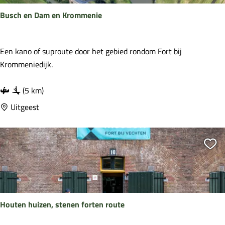
n
M
e
Busch en Dam en Krommenie
o
w
e
e
d
B
Een kano of suproute door het gebied rondom Fort bij
g
!
u
Krommeniedijk.
m
s
i
c
(5 km)
j
h
Uitgeest
n
e
s
n
o
D
Vo
l
a
d
m
a
e
a
n
t
Houten huizen, stenen forten route
K
r