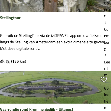
Utr
d
ech
e
t
Stellingtour
r
w
Cul
a
S
Gebruik de StellingTour via de izi.TRAVEL-app om uw fietsroute
em
n
t
langs de Stelling van Amsterdam een extra dimensie te geven.
bor
d
e
Met deze digitale rond...
g
e
l
l
l
(135 km)
Lee
i
i
rda
n
n
m
g
Vo
g
W
t
Gor
o
o
inc
u
u
he
d
r
m
r
Vaarrondje rond Krommeniedijk - Uitgeest