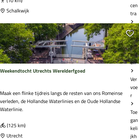
e
j
(10 km)
e
cen
e
e
Schalkwijk
u
tra
s
L
w
t
i
e
Arr
n
Vo
r
ang
i
s
em
e
l
ent
p
u
en
o
i
Weekendtocht Utrechts Werelderfgoed
n
s
Ver
t
voe
j
W
Maak een flinke tijdreis langs de resten van ons Romeinse
r
e
e
verleden, de Hollandse Waterlinies en de Oude Hollandse
e
Waterlinie.
Toe
k
gan
e
(125 km)
keli
n
Utrecht
jkh