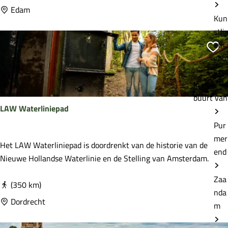
a
Edam
Kun
t
stli
e
efh
r
Vo
ebb
l
ers
i
In de
n
buurt van
i
LAW Waterliniepad
e
r
Pur
o
mer
L
Het LAW Waterliniepad is doordrenkt van de historie van de
u
end
A
Nieuwe Hollandse Waterlinie en de Stelling van Amsterdam.
t
W
e
Zaa
W
(350 km)
nda
a
Dordrecht
m
t
e