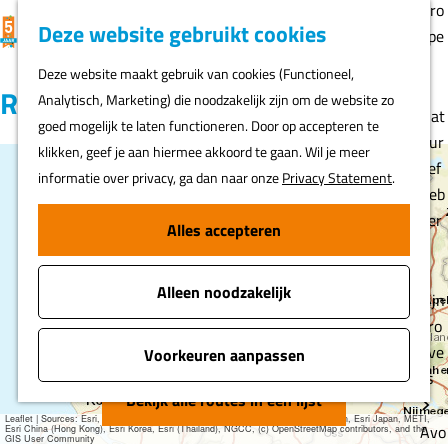
Gro
K
F
Z
Deze website gebruikt cookies
MENU
epe
a
a
o
G
n
Deze website maakt gebruik van cookies (Functioneel,
a
v
e
a
Routes
Analytisch, Marketing) die noodzakelijk zijn om de website zo
r
o
k
n
Nat
goed mogelijk te laten functioneren. Door op accepteren te
t
r
e
a
uur
klikken, geef je aan hiermee akkoord te gaan. Wil je meer
i
n
a
lief
informatie over privacy, ga dan naar onze
Privacy Statement
.
e
+
r
heb
t
d
ber
5
−
Alles accepteren
e
e
s
5
n
h
Alleen noodzakelijk
o
Fijn
m
pro
5
L
e
eve
Voorkeuren aanpassen
a
p
rs
n
a
Bekijk alle routes in een lijst
g
8
s
Leaflet
|
Sources: Esri, HERE, Garmin, USGS, Intermap, INCREMENT P, NRCan, Esri Japan, METI,
g
Avo
Esri China (Hong Kong), Esri Korea, Esri (Thailand), NGCC, (c) OpenStreetMap contributors, and the
S
GIS User Community