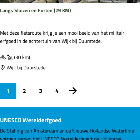
i
Langs Sluizen en Forten (29 KM)
c
h
e
L
Met deze fietsroute krijg je een mooi beeld van het militair
m
a
erfgoed in de achtertuin van Wijk bij Duurstede.
n
g
(30 km)
s
Wijk bij Duurstede
S
l
u
1
2
3
4
i
H
G
G
G
G
z
e
u
a
a
a
a
UNESCO Werelderfgoed
n
e
i
n
n
n
n
De Stelling van Amsterdam en de Nieuwe Hollandse Waterlinie
n
vormen samen het UNESCO Werelderfgoed: de Hollandse