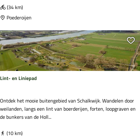
n
(34 km)
d
Poederoijen
j
e
L
Vo
o
e
v
e
Lint- en Liniepad
s
t
e
L
Ontdek het mooie buitengebied van Schalkwijk. Wandelen door
i
i
weilanden, langs een lint van boerderijen, forten, loopgraven en
n
n
de bunkers van de Holl...
t
-
(10 km)