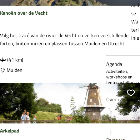
and
j
Kanoën over de Vecht
se
e
Wa
n
terl
m
K
Volg het tracé van de rivier de Vecht en verken verschillende
inie
u
a
forten, buitenhuizen en plassen tussen Muiden en Utrecht.
s
n
e
o
(41 km)
u
Agenda
ë
Muiden
m
Activiteiten,
n
workshops en
B
tentoonstellingen
o
u
v
Vo
i
Over ons
e
t
r
|
e
d
Pers
n
e
f
Arkelpad
|
V
i