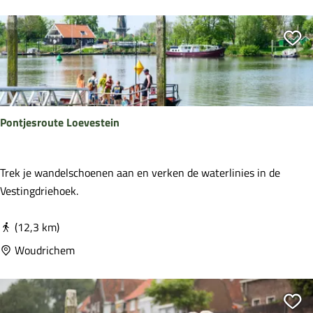
n
e
d
r
Vo
a
f
m
g
o
e
Pontjesroute Loevestein
d
i
n
P
Trek je wandelschoenen aan en verken de waterlinies in de
h
o
Vestingdriehoek.
e
n
t
t
(12,3 km)
k
j
Woudrichem
w
e
a
s
d
r
Vo
r