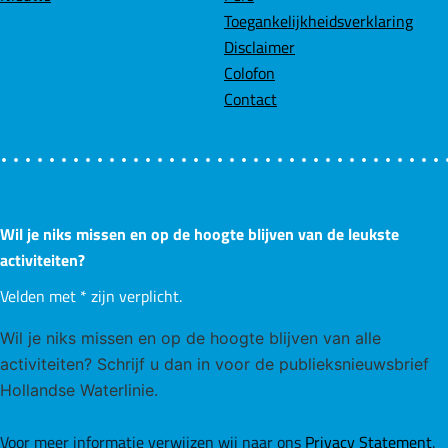
Toegankelijkheidsverklaring
a
e
Disclaimer
Colofon
n
Contact
d
e
Wil je niks missen en op de hoogte blijven van de leukste
p
activiteiten?
Velden met
*
zijn verplicht.
a
Wil je niks missen en op de hoogte blijven van alle
g
activiteiten? Schrijf u dan in voor de publieksnieuwsbrief
Hollandse Waterlinie.
i
Voor meer informatie verwijzen wij naar ons
Privacy Statement
.