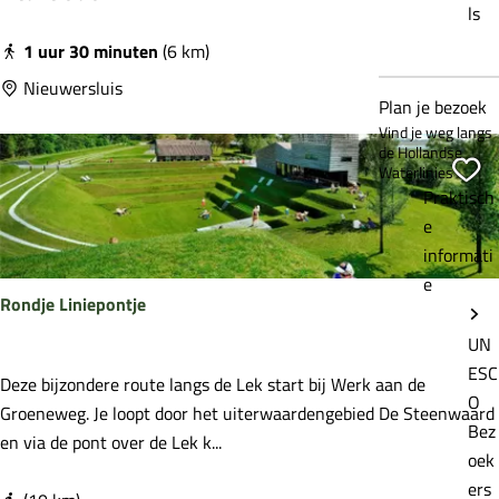
r
ls
t
o
e
1 uur 30 minuten
(6 km)
m
r
Nieuwersluis
m
Plan je bezoek
l
e
Vind je weg langs
i
n
de Hollandse
n
Vo
Waterlinies
i
i
Praktisch
e
e
e
d
o
informati
i
m
e
j
Rondje Liniepontje
m
k
e
UN
-
t
ESC
U
R
Deze bijzondere route langs de Lek start bij Werk aan de
j
O
i
o
Groeneweg. Je loopt door het uiterwaardengebied De Steenwaard
e
Bez
t
n
en via de pont over de Lek k...
N
oek
g
d
i
ers