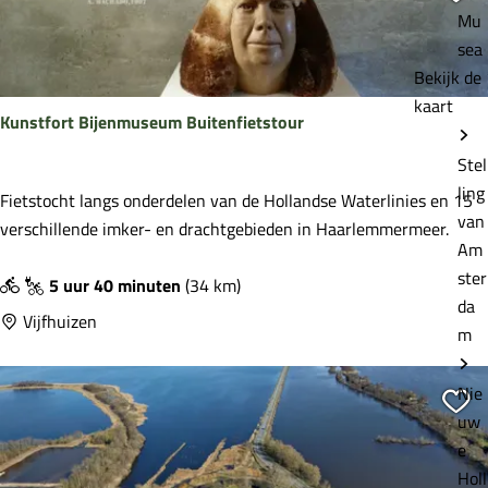
e
h
Mu
l
i
sea
d
p
Bekijk de
e
p
kaart
r
Kunstfort Bijenmuseum Buitenfietstour
e
f
r
Stel
g
s
ling
o
K
Fietstocht langs onderdelen van de Hollandse Waterlinies en 15
d
van
e
u
verschillende imker- en drachtgebieden in Haarlemmermeer.
o
Am
d
n
r
ster
s
5 uur 40 minuten
(34 km)
p
da
t
Vijfhuizen
m
f
o
Nie
r
Vo
uw
t
e
B
Holl
i