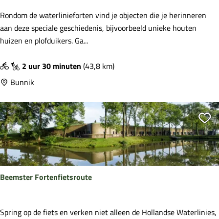
o
H
Rondom de waterlinieforten vind je objecten die je herinneren
m
o
aan deze speciale geschiedenis, bijvoorbeeld unieke houten
m
u
huizen en plofduikers. Ga...
e
t
n
e
2 uur 30 minuten
(43,8 km)
i
n
Bunnik
e
h
u
i
Vo
z
e
n
,
Beemster Fortenfietsroute
s
t
e
B
Spring op de fiets en verken niet alleen de Hollandse Waterlinies,
n