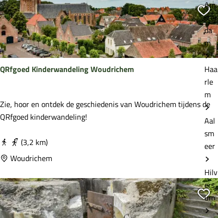
Am
r
Vo
ster
l
da
i
m
n
i
QRfgoed Kinderwandeling Woudrichem
Haa
e
rle
p
m
a
Q
Zie, hoor en ontdek de geschiedenis van Woudrichem tijdens de
d
R
QRfgoed kinderwandeling!
Aal
f
sm
g
(3,2 km)
eer
o
Woudrichem
e
Hilv
d
ers
K
Vo
um
i
n