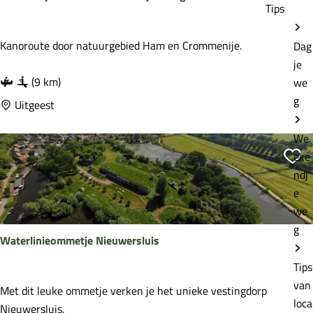
Tips
i
c
V
Kanoroute door natuurgebied Ham en Crommenije.
Dag
h
a
je
e
a
(9 km)
we
m
r
g
Uitgeest
r
o
We
n
eke
Vo
d
ndj
j
e
e
we
r
g
Waterlinieommetje Nieuwersluis
o
n
Tips
d
van
W
Met dit leuke ommetje verken je het unieke vestingdorp
K
loca
a
Nieuwersluis.