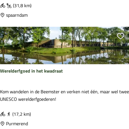
s
e
(31,8 km)
r
n
spaarndam
o
f
u
i
t
e
Vo
e
t
s
r
o
Werelderfgoed in het kwadraat
u
t
e
W
Kom wandelen in de Beemster en verken niet één, maar wel twee
S
e
UNESCO werelderfgoederen!
p
r
a
e
(17,2 km)
a
l
Purmerend
r
d