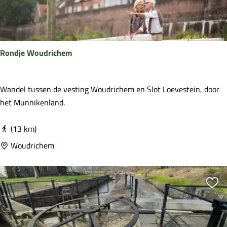
o
a
u
a
t
t
e
Rondje Woudrichem
L
o
e
R
Wandel tussen de vesting Woudrichem en Slot Loevestein, door
v
o
het Munnikenland.
e
n
s
d
(13 km)
t
j
Woudrichem
e
e
i
W
n
o
Vo
u
d
r