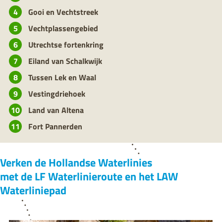
u
i
Gooi en Vechtstreek
t
Vechtplassengebied
Utrechtse fortenkring
Eiland van Schalkwijk
Tussen Lek en Waal
Vestingdriehoek
Land van Altena
Fort Pannerden
Verken de Hollandse Waterlinies
met de LF Waterlinieroute en het LAW
Waterliniepad