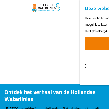
Deze webs
G
Deze website maa
a
mogelijk te laten
n
over privacy, ga
a
a
r
d
e
h
o
m
e
Ontdek het verhaal van de Hollandse
p
Waterlinies
a
g
UNESCO werelderfgoed Hollandse Waterlinies bestaat uit de