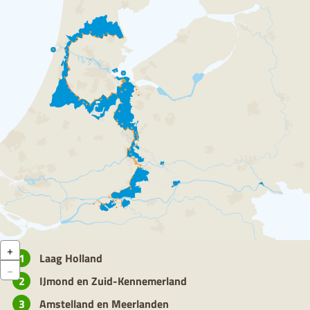
Z
+
o
Laag Holland
Z
o
−
o
m
IJmond en Zuid-Kennemerland
o
i
m
n
Amstelland en Meerlanden