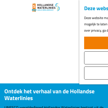
Deze webs
G
Deze website maa
a
mogelijk te laten
n
over privacy, ga
a
a
r
d
e
h
o
m
e
Ontdek het verhaal van de Hollandse
p
Waterlinies
a
g
UNESCO werelderfgoed Hollandse Waterlinies bestaat uit de