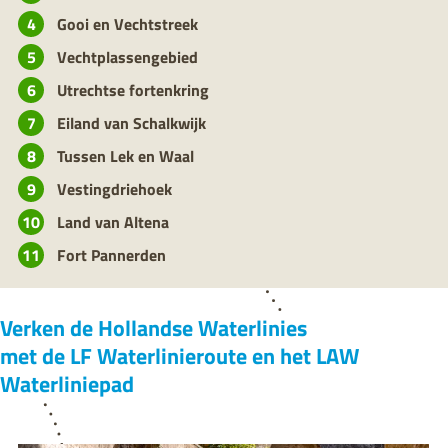
u
i
Gooi en Vechtstreek
t
Vechtplassengebied
Utrechtse fortenkring
Eiland van Schalkwijk
Tussen Lek en Waal
Vestingdriehoek
Land van Altena
Fort Pannerden
Verken de Hollandse Waterlinies
met de LF Waterlinieroute en het LAW
Waterliniepad