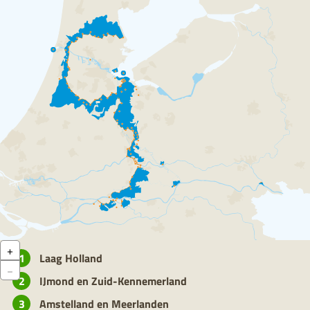
Z
+
o
Laag Holland
Z
o
−
o
m
IJmond en Zuid-Kennemerland
o
i
m
n
Amstelland en Meerlanden